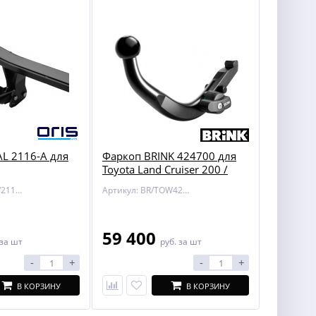
L 2116-A для
Фаркоп BRINK 424700 для
Toyota Land Cruiser 200 /
Lexus LX 450/570
Артикул: BOSAL/2116-A
Артикул: BR/TOW424700
59 400
за шт
руб.
за шт
-
+
-
+
В КОРЗИНУ
В КОРЗИНУ