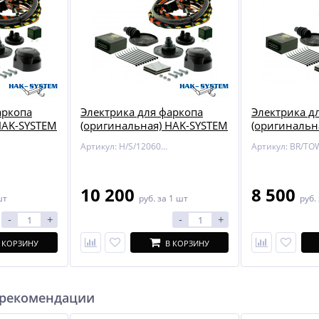
аркопа
Электрика для фаркопа
Электрика д
HAK-SYSTEM
(оригинальная) HAK-SYSTEM
(оригинальн
d Transit
12060559 для Ford Transit
705432 для 
Артикул: H/S/12060559
363 / Tourneo Custom 362
Grand Picass
10 200
8 500
шт
руб.
за 1 шт
руб.
-
+
-
+
 КОРЗИНУ
В КОРЗИНУ
 рекомендации