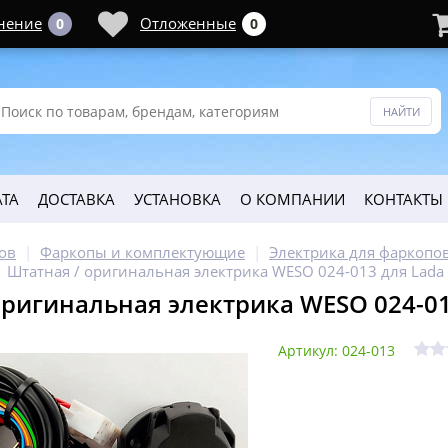
нение
Отложенные
0
0
ТА
ДОСТАВКА
УСТАНОВКА
О КОМПАНИИ
КОНТАКТЫ
ов
Фаркопы и комплектующие
Электрика для фаркопо
Штатная / оригинальная электрика WESO 024-013 для Lada 
оригинальная электрика WESO 024-013
Артикул: 024-013