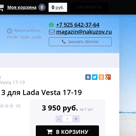
0
Моя корзина
0
ОФОРМИТЬ
руб.
+7 925 642-37-64
Время работы:
magazin@nakuzov.ru
ПН-ВС 10:00 - 22:00
ЗАКАЗАТЬ ЗВОНОК
в
Vesta 17-19
 для Lada Vesta 17-19
3 950 руб.
(0)
за 1 шт
-
+
В КОРЗИНУ