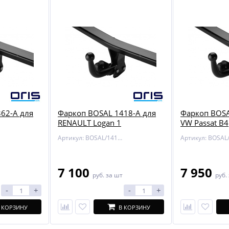
62-A для
Фаркоп BOSAL 1418-A для
Фаркоп BOSA
RENAULT Logan 1
VW Passat B4
Артикул: BOSAL/1418-A
7 100
7 950
руб.
за шт
руб.
-
+
-
+
 КОРЗИНУ
В КОРЗИНУ