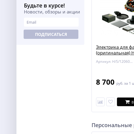
Будьте в курсе!
Новости, обзоры и акции
ПОДПИСАТЬСЯ
Электрика для ф
(оригинальная) 
12060515 для For
Артикул: H/S/12060515
8 700
руб.
за 1 
В
Персональные