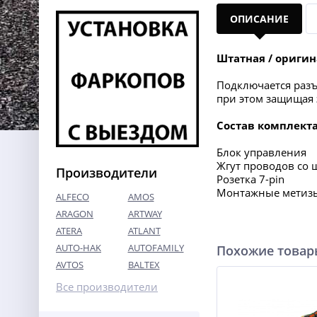
ОПИСАНИЕ
Штатная / оригин
Подключается разъ
при этом защищая 
Состав комплект
Блок управления
Жгут проводов со
Производители
Розетка 7-pin
Монтажные метиз
ALFECO
AMOS
ARAGON
ARTWAY
ATERA
ATLANT
AUTO-HAK
AUTOFAMILY
Похожие това
AVTOS
BALTEX
Все производители