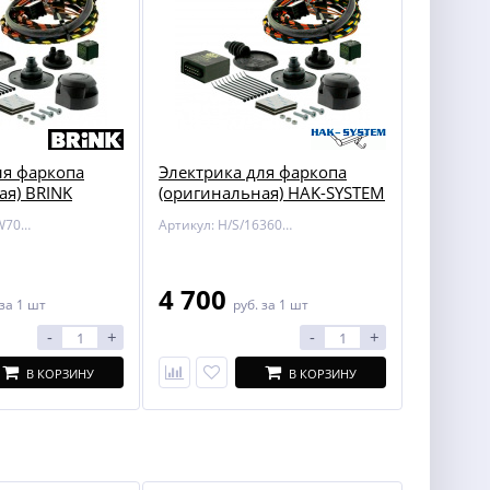
ля фаркопа
Электрика для фаркопа
ая) BRINK
(оригинальная) HAK-SYSTEM
CITROEN C4
16360500 для Jaguar X-Type
Артикул: BR/TOW705432
Артикул: H/S/16360500
o 06-
4 700
за 1 шт
руб.
за 1 шт
-
+
-
+
В КОРЗИНУ
В КОРЗИНУ