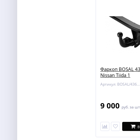
Фаркоп BOSAL 43
Nissan Tiida 1
Артикул: BOSAL/4362-A
9 000
руб.
за шт
В