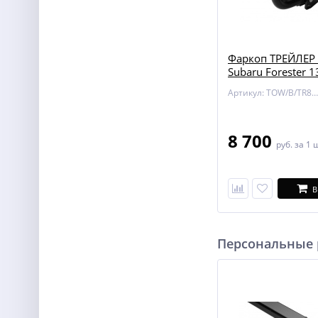
Фаркоп ТРЕЙЛЕР 
Subaru Forester 1
Артикул: TOW/B/TR8501
8 700
руб.
за 1 
В
Персональные