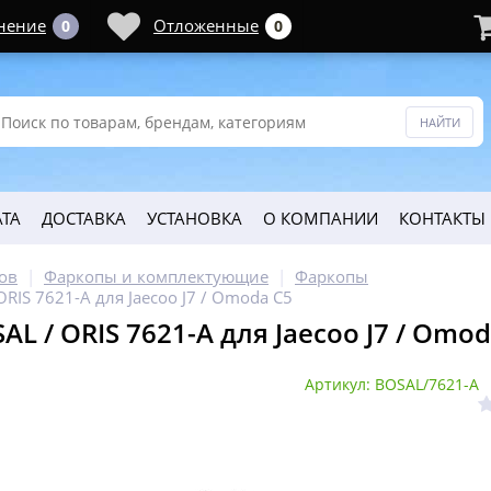
нение
Отложенные
0
0
ТА
ДОСТАВКА
УСТАНОВКА
О КОМПАНИИ
КОНТАКТЫ
ов
Фаркопы и комплектующие
Фаркопы
RIS 7621-A для Jaecoo J7 / Omoda C5
L / ORIS 7621-A для Jaecoo J7 / Omod
Артикул: BOSAL/7621-A