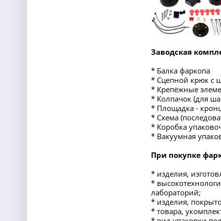
Заводская компле
* Балка фаркопа
* Сцепной крюк с 
* Крепёжные элеме
* Колпачок (для ша
* Площадка - крон
* Схема (последов
* Коробка упаково
* Вакуумная упако
При покупке фарк
* изделия, изготов
* высокотехнологи
лабораторий;
* изделия, покрыт
* товара, укомпл
* вид упаковки по