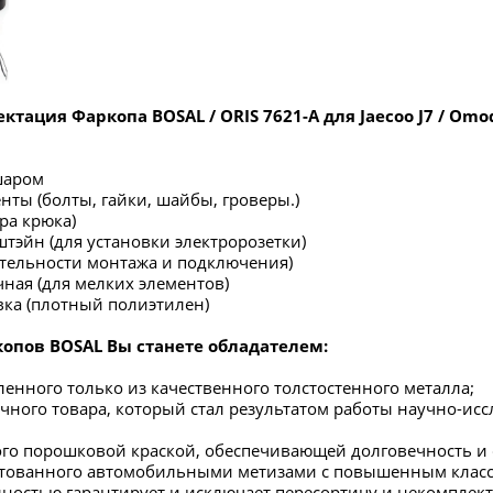
ктация Фаркопа BOSAL / ORIS 7621-A для Jaecoo J7 / Omo
шаром
нты (болты, гайки, шайбы, гроверы.)
ра крюка)
штэйн (для установки электророзетки)
ательности монтажа и подключения)
чная (для мелких элементов)
вка (плотный полиэтилен)
опов BOSAL Вы станете обладателем:
ленного только из качественного толстостенного металла;
чного товара, который стал результатом работы научно-ис
ого порошковой краской, обеспечивающей долговечность и
ектованного автомобильными метизами с повышенным класс
лностью гарантирует и исключает пересортицу и некомплект