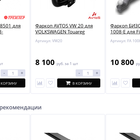
8501 для
Фаркоп AVTOS VW 20 для
Фаркоп БИЗО
3-
VOLKSWAGEN Touareg
1008-E для Fi
Mitsubishi L
Артикул: VW20
Артикул: FA 100
8 100
10 800
шт
руб.
за 1 шт
ру
-
+
-
+
 КОРЗИНУ
В КОРЗИНУ
 рекомендации