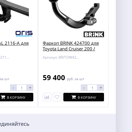
L 2116-A для
Фаркоп BRINK 424700 для
Toyota Land Cruiser 200 /
Lexus LX 450/570
Артикул: BOSAL/2116-A
Артикул: BR/TOW424700
59 400
за шт
руб.
за шт
-
+
-
+
В КОРЗИНУ
В КОРЗИНУ
единяйтесь