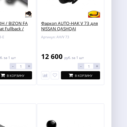
Н / BIZON FA
Фаркоп AUTO-HAK V 73 для
at Fullback /
NISSAN QASHQAI
200
8-E
Артикул: AH/V 73
12 600
б.
за 1 шт
руб.
за 1 шт
-
+
-
+
В КОРЗИНУ
В КОРЗИНУ