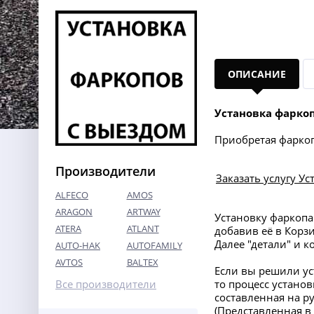
ОПИСАНИЕ
Установка фарко
Приобретая фаркоп 
Производители
Заказать услугу Ус
ALFECO
AMOS
ARAGON
ARTWAY
Установку фаркоп
ATERA
ATLANT
добавив её в Корз
Далее "детали" и 
AUTO-HAK
AUTOFAMILY
AVTOS
BALTEX
Если вы решили ус
Все производители
то процесс устано
составленная на ру
(Представленная 