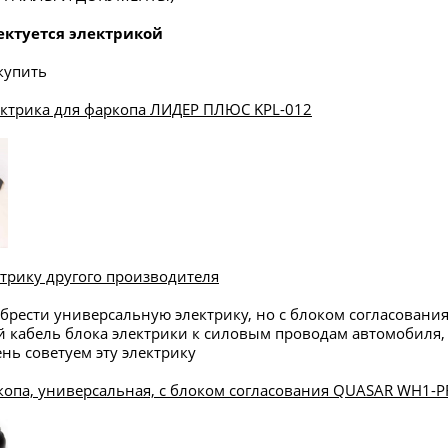
ектуется электрикой
купить
ектрика для фаркопа ЛИДЕР ПЛЮС KPL-012
трику другого производителя
брести универсальную электрику, но с блоком согласования,
 кабель блока электрики к силовым проводам автомобиля, 
нь советуем эту электрику
копа, универсальная, с блоком согласования QUASAR WH1-PR