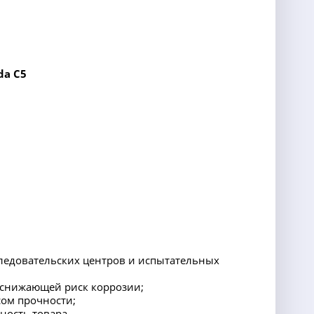
da C5
следовательских центров и испытательных
 снижающей риск коррозии;
ом прочности;
ность товара.