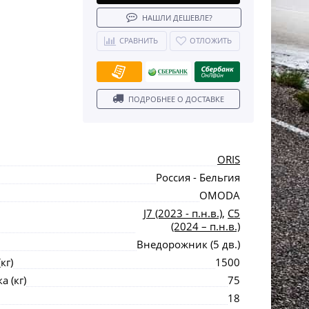
НАШЛИ ДЕШЕВЛЕ?
СРАВНИТЬ
ОТЛОЖИТЬ
ПОДРОБНЕЕ О ДОСТАВКЕ
ORIS
Россия - Бельгия
OMODA
J7 (2023 - п.н.в.)
,
C5
(2024 – п.н.в.)
Внедорожник (5 дв.)
кг)
1500
 (кг)
75
18