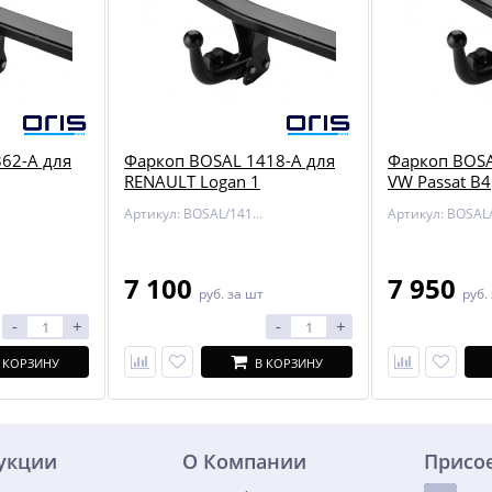
62-A для
Фаркоп BOSAL 1418-A для
Фаркоп BOSA
RENAULT Logan 1
VW Passat B4
Артикул: BOSAL/1418-A
7 100
7 950
руб.
за шт
руб.
-
+
-
+
 КОРЗИНУ
В КОРЗИНУ
дукции
О Компании
Присо