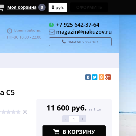
0
Моя корзина
0
ОФОРМИТЬ
руб.
+7 925 642-37-64
Время работы:
magazin@nakuzov.ru
ПН-ВС 10:00 - 22:00
ЗАКАЗАТЬ ЗВОНОК
a C5
11 600 руб.
за 1 шт
(0)
-
+
В КОРЗИНУ