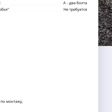
А - два болта
юбке"
Не требуется
 по монтажу,