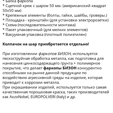
* Балка фаркопа
* Сцепной крюк с шаром 50 мм. (американский квадрат
50х50 мм)
* Крепёжные элементы (болты, гайки, шайбы, гроверы.)
* Площадка - кронштэйн (для установки электророзетки)
* Схема (последовательности монтажа)
* Пакет упаковочный (для мелких элементов)
* Вакуумная упаковка (плотный полиэтилен)
Колпачок на шар приобретается отдельно!
При изготовлении
фаркопов БИЗОН
, используется
пескоструйная обработка металла, как подготовка для
нанесения цинкосодержащего грунта + полимерное
покрытие, что делает
фаркопы БИЗОН
конкурентно
способными на рынке данной продукции по
воздействию агрессивной среды на изделие, которая
приводит к коррозии металла.
При окрашивании изделий, используется только самая
качественная порошковая краска, таких производителей
как AкzоNоbel, ЕUROPOLVERI (Italy) и др.