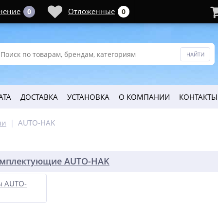
нение
Отложенные
0
0
АТА
ДОСТАВКА
УСТАНОВКА
О КОМПАНИИ
КОНТАКТЫ
ли
AUTO-HAK
омплектующие AUTO-HAK
ы AUTO-