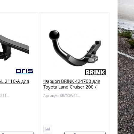
L 2116-A для
Фаркоп BRINK 424700 для
Toyota Land Cruiser 200 /
Lexus LX 450/570
Артикул: BOSAL/2116-A
Артикул: BR/TOW424700