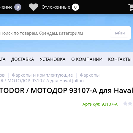
нение
Отложенные
0
0
ТА
ДОСТАВКА
УСТАНОВКА
О КОМПАНИИ
КОНТАКТЫ
ов
Фаркопы и комплектующие
Фаркопы
/ МОТОДОР 93107-A для Haval Jolion
ODOR / МОТОДОР 93107-A для Haval 
Артикул: 93107-A