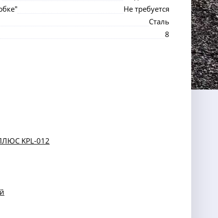
юбке"
Не требуется
Сталь
8
 ПЛЮС KPL-012
ой