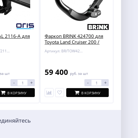
L 2116-A для
Фаркоп BRINK 424700 для
Toyota Land Cruiser 200 /
Lexus LX 450/570
Артикул: BOSAL/2116-A
Артикул: BR/TOW424700
59 400
за шт
руб.
за шт
-
+
-
+
В КОРЗИНУ
В КОРЗИНУ
единяйтесь