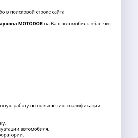
о в поисковой строке сайта.
аркопа
MOTODOR
на Ваш автомобиль облегчит
тоянную работу по повышению квалификации
ку.
луатации автомобиля.
боратории,