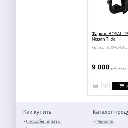
Фаркоп BOSAL 43
Nissan Tiida 1
Артикул: BOSAL/4362-A
9 000
руб.
за шт
В
Как купить
Каталог про
Способы оплаты
Фаркопы