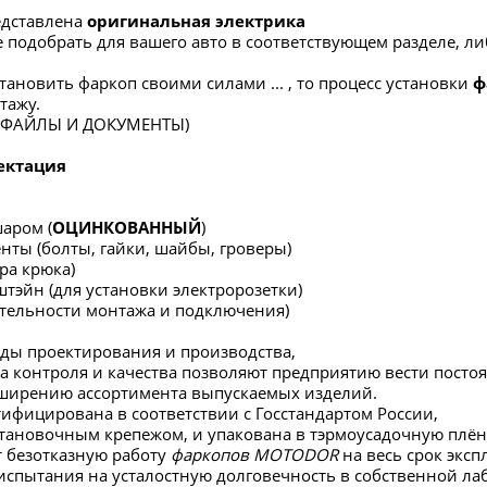
редставлена
оригинальная электрика
 подобрать для вашего авто в соответствующем разделе, либ
тановить фаркоп своими силами ... , то процесс установки
ф
тажу.
в ФАЙЛЫ И ДОКУМЕНТЫ)
ектация
шаром (
ОЦИНКОВАННЫЙ
)
нты (болты, гайки, шайбы, гроверы)
ра крюка)
штэйн (для установки электророзетки)
ательности монтажа и подключения)
ды проектирования и производства,
а контроля и качества позволяют предприятию вести пос
сширению ассортимента выпускаемых изделий.
тифицирована в соответствии с Госстандартом России,
тановочным крепежом, и упакована в тэрмоусадочную плён
 безотказную работу
фаркопов MOTODOR
на весь срок эксп
испытания на усталостную долговечность в собственной ла