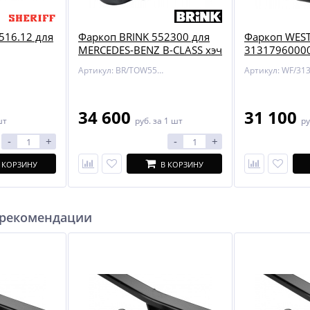
516.12 для
Фаркоп BRINK 552300 для
Фаркоп WEST
MERCEDES-BENZ B-CLASS хэч
31317960000
(W246, W242) 12-
Mercedes M-
Артикул: BR/TOW552300
34 600
31 100
шт
руб.
за 1 шт
ру
-
+
-
+
 КОРЗИНУ
В КОРЗИНУ
 рекомендации