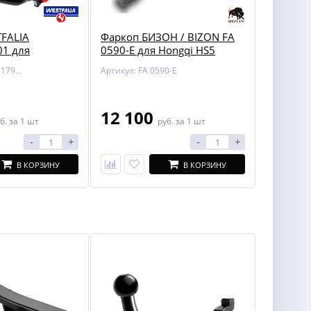
FALIA
Фаркоп БИЗОН / BIZON FA
1 для
0590-E для Hongqi HS5
KLASSE (W163)
Артикул: WF/313179600001
Артикул: FA 0590-E
12 100
б.
за 1 шт
руб.
за 1 шт
-
+
-
+
В КОРЗИНУ
В КОРЗИНУ