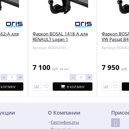
62-A для
Фаркоп BOSAL 1418-A для
Фаркоп BOSA
RENAULT Logan 1
VW Passat B4
Артикул: BOSAL/1418-A
7 100
7 950
руб.
за шт
руб.
-
+
-
+
 КОРЗИНУ
В КОРЗИНУ
дукции
О Компании
Присо
Сертификаты