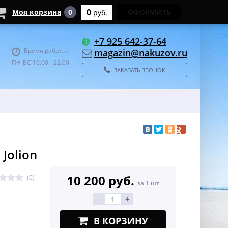
0
Моя корзина
0
ОФОРМИТЬ
руб.
+7 925 642-37-64
Время работы:
magazin@nakuzov.ru
ПН-ВС 10:00 - 22:00
ЗАКАЗАТЬ ЗВОНОК
Jolion
10 200 руб.
(0)
за 1 шт
-
+
В КОРЗИНУ