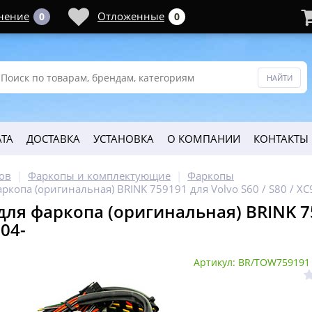
нение
Отложенные
0
0
ТА
ДОСТАВКА
УСТАНОВКА
О КОМПАНИИ
КОНТАКТЫ
ов
Фаркопы и комплектующие
Фаркопы
ркопа (оригинальная) BRINK 759191 для Volvo S60 / S80 / XC9
ля фаркопа (оригинальная) BRINK 759
 04-
Артикул: BR/TOW759191