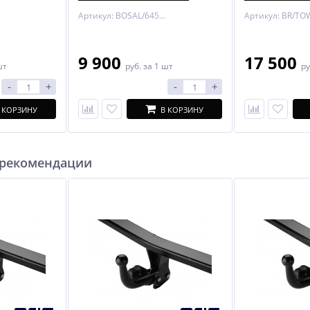
Sport 13-
Артикул: BOSAL/6452-A
9 900
17 500
шт
руб.
за 1 шт
ру
-
+
-
+
 КОРЗИНУ
В КОРЗИНУ
 рекомендации