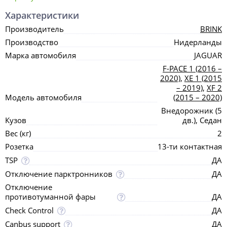
Характеристики
Производитель
BRINK
Производство
Нидерланды
Марка автомобиля
JAGUAR
F-PACE 1 (2016 –
2020)
,
XE 1 (2015
– 2019)
,
XF 2
Модель автомобиля
(2015 – 2020)
Внедорожник (5
Кузов
дв.), Седан
Вес (кг)
2
Розетка
13-ти контактная
TSP
ДА
Отключение парктронников
ДА
Отключение
противотуманной фары
ДА
Check Control
ДА
Canbus support
ДА