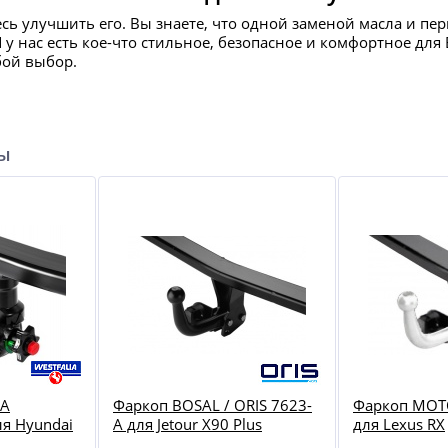
есь улучшить его. Вы знаете, что одной заменой масла и пе
И у нас есть кое-что стильное, безопасное и комфортное д
бой выбор.
ры
IA
Фаркоп BOSAL / ORIS 7623-
Фаркоп MOT
я Hyundai
A для Jetour X90 Plus
для Lexus RX