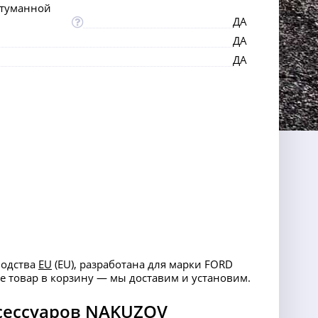
отуманной
ДА
ДА
ДА
водства
EU
(EU), разработана для марки FORD
те товар в корзину — мы доставим и установим.
сессуаров NAKUZOV