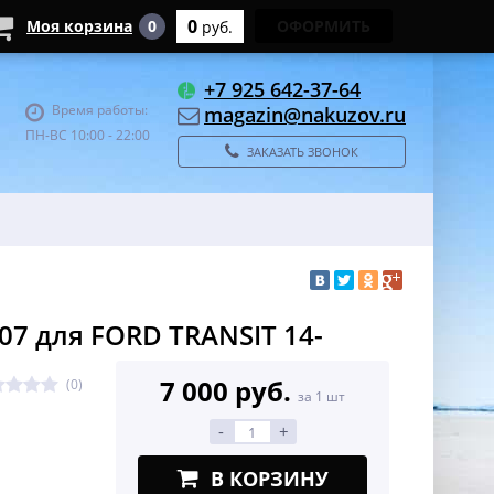
0
Моя корзина
0
ОФОРМИТЬ
руб.
+7 925 642-37-64
Время работы:
magazin@nakuzov.ru
ПН-ВС 10:00 - 22:00
ЗАКАЗАТЬ ЗВОНОК
07 для FORD TRANSIT 14-
7 000 руб.
(0)
за 1 шт
-
+
В КОРЗИНУ