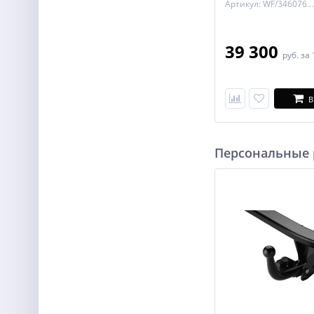
Артикул: WF/346076600001
39 300
руб.
за 
В
Персональные