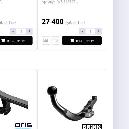
A
Артикул: WF/342197600001
Star / Lounge / Jeep Renegade
/ Trailhawk 14-
27 400
б.
за 1 шт
руб.
за 1 шт
-
+
-
+
В КОРЗИНУ
В КОРЗИНУ