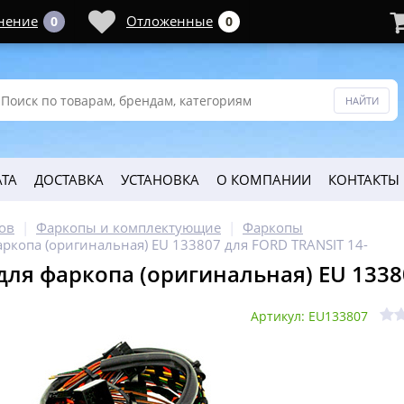
нение
Отложенные
0
0
ТА
ДОСТАВКА
УСТАНОВКА
О КОМПАНИИ
КОНТАКТЫ
ов
Фаркопы и комплектующие
Фаркопы
аркопа (оригинальная) EU 133807 для FORD TRANSIT 14-
для фаркопа (оригинальная) EU 1338
Артикул: EU133807