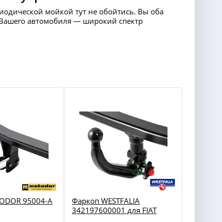
риодической мойкой тут не обойтись. Вы оба
ля Вашего автомобиля — широкий спектр
ODOR 95004-A
Фаркоп WESTFALIA
342197600001 для FIAT
500X Pop / Cross / Plus / Pop