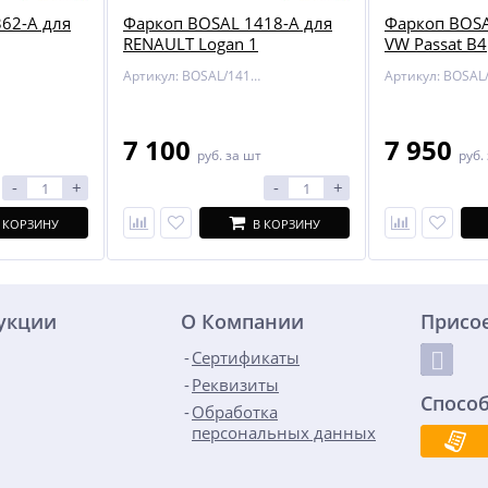
62-A для
Фаркоп BOSAL 1418-A для
Фаркоп BOSA
RENAULT Logan 1
VW Passat B4
Артикул: BOSAL/1418-A
7 100
7 950
руб.
за шт
руб.
-
+
-
+
 КОРЗИНУ
В КОРЗИНУ
дукции
О Компании
Присо
Сертификаты
Реквизиты
Спосо
Обработка
персональных данных