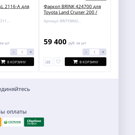
L 2116-A для
Фаркоп BRINK 424700 для
Toyota Land Cruiser 200 /
Lexus LX 450/570
Артикул: BOSAL/2116-A
Артикул: BR/TOW424700
59 400
за шт
руб.
за шт
-
+
-
+
В КОРЗИНУ
В КОРЗИНУ
единяйтесь
бы оплаты