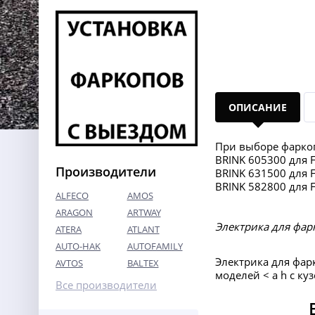
ОПИСАНИЕ
При выборе фаркоп
BRINK 605300 для 
Производители
BRINK 631500 для 
BRINK 582800 для 
ALFECO
AMOS
ARAGON
ARTWAY
Электрика для фар
ATERA
ATLANT
AUTO-HAK
AUTOFAMILY
Электрика для фар
AVTOS
BALTEX
моделей < a h с к
Все производители