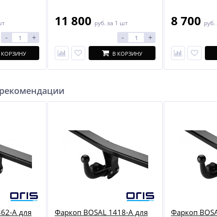
11 800
8 700
шт
руб.
за 1 шт
руб.
-
+
-
+
 КОРЗИНУ
В КОРЗИНУ
 рекомендации
62-A для
Фаркоп BOSAL 1418-A для
Фаркоп BOSA