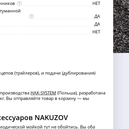
нников
НЕТ
отуманной
ДА
ДА
НЕТ
епов (трэйлеров), и подачи (дублирования)
r производства
HAK-SYSTEM
(Польша), разработана
2 кг. Вы отправляйте товар в корзину — мы
сессуаров NAKUZOV
риодической мойкой тут не обойтись. Вы оба