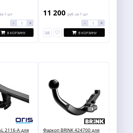
11 200
за 1 шт
руб.
за 1 шт
-
+
-
+
В КОРЗИНУ
В КОРЗИНУ
L 2116-A для
Фаркоп BRINK 424700 для