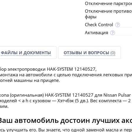
Отключение парктро
Отключение против
фары
Check Control
Активация
ФАЙЛЫ И ДОКУМЕНТЫ
ОТЗЫВЫ И ВОПРОСЫ
(0)
ор электропроводки HAK-SYSTEM 12140527,
монтажа на автомобили с целью подключения легковых приц
 огней машины на прицепе.
копа (оригинальная) HAK-SYSTEM 12140527 для Nissan Pulsa
оделей < a h с кузовом — Хэтчбэк (5 дв.). Вес комплекта — 
вим.
Ваш автомобиль достоин лучших ак
есь улучшить его. Вы знаете, что одной заменой масла и пе