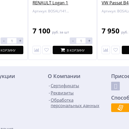
RENAULT Logan 1
VW Passat B4
Артикул: BOSAL/1418-A
7 100
7 950
руб.
за шт
руб.
-
+
-
+
 КОРЗИНУ
В КОРЗИНУ
дукции
О Компании
Присо
Сертификаты
Реквизиты
Спосо
Обработка
персональных данных
пления