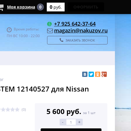
0
Моя корзина
0
ОФОРМИТЬ
руб.
+7 925 642-37-64
Время работы:
magazin@nakuzov.ru
ПН-ВС 10:00 - 22:00
ЗАКАЗАТЬ ЗВОНОК
ar
TEM 12140527 для Nissan
5 600 руб.
(0)
за 1 шт
-
+