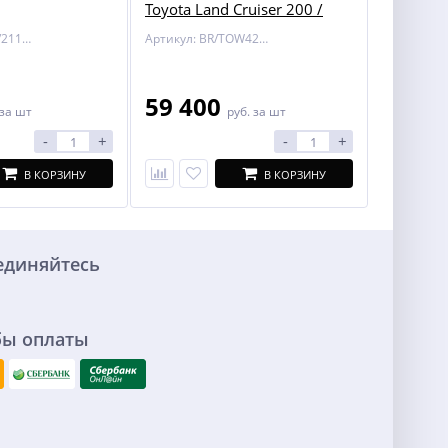
Toyota Land Cruiser 200 /
Lexus LX 450/570
Артикул: BOSAL/2116-A
Артикул: BR/TOW424700
59 400
за шт
руб.
за шт
-
+
-
+
В КОРЗИНУ
В КОРЗИНУ
единяйтесь
бы оплаты