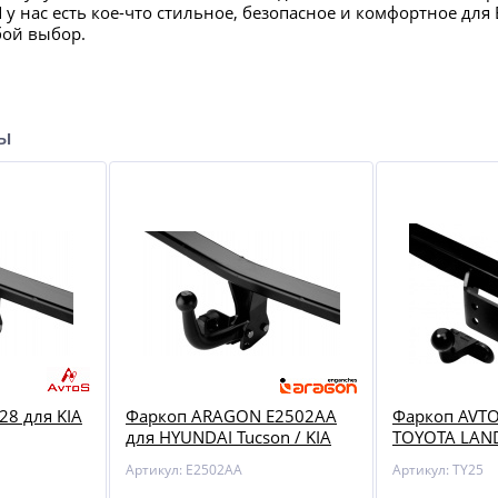
И у нас есть кое-что стильное, безопасное и комфортное д
бой выбор.
ры
28 для KIA
Фаркоп ARAGON E2502AA
Фаркоп AVTO
для HYUNDAI Tucson / KIA
TOYOTA LAND
Sportage 04-10
Артикул: E2502AA
Артикул: TY25