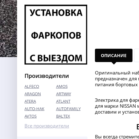
ОПИСАНИЕ
Оригинальный наб
Производители
предназначен для 
питания бортовых
ALFECO
AMOS
ARAGON
ARTWAY
Электрика для фар
ATERA
ATLANT
для марки NISSAN м
AUTO-HAK
AUTOFAMILY
доставим и устано
AVTOS
BALTEX
Все производители
Вы всегда стремит