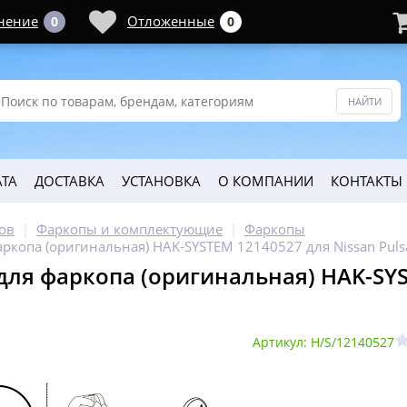
нение
Отложенные
0
0
ТА
ДОСТАВКА
УСТАНОВКА
О КОМПАНИИ
КОНТАКТЫ
ов
Фаркопы и комплектующие
Фаркопы
аркопа (оригинальная) HAK-SYSTEM 12140527 для Nissan Puls
для фаркопа (оригинальная) HAK-SYS
Артикул: H/S/12140527