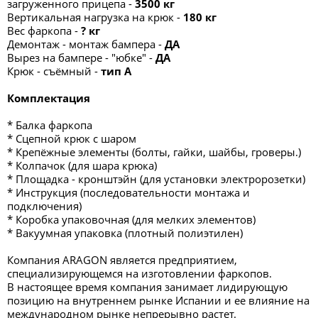
загруженного прицепа -
3500 кг
Вертикальная нагрузка на крюк -
180
кг
Вес фаркопа -
? кг
Демонтаж - монтаж бампера -
ДА
Вырез на бампере - "юбке" -
ДА
Крюк - съёмный -
тип A
Комплектация
* Балка фаркопа
* Сцепной крюк с шаром
* Крепёжные элементы (болты, гайки, шайбы, гроверы.)
* Колпачок (для шара крюка)
* Площадка - кронштэйн (для установки электророзетки)
* Инструкция (последовательности монтажа и
подключения)
* Коробка упаковочная (для мелких элементов)
* Вакуумная упаковка (плотный полиэтилен)
Компания ARAGON является предприятием,
специализирующемся на изготовлении фаркопов.
В настоящее время компания занимает лидирующую
позицию на внутреннем рынке Испании и ее влияние на
международном рынке непрерывно растет.