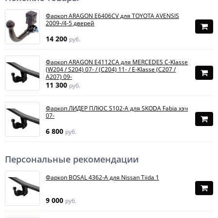
Фаркоп ARAGON E6406CV для TOYOTA AVENSIS
2009-/4-5 дверей
14 200
руб.
Фаркоп ARAGON E4112CA для MERCEDES C-Klasse
(W204 / S204) 07- / (C204) 11- / E-Klasse (C207 /
A207) 09-
11 300
руб.
Фаркоп ЛИДЕР ПЛЮС S102-A для SKODA Fabia хэч
07-
6 800
руб.
Персональные рекомендации
Фаркоп BOSAL 4362-A для Nissan Tiida 1
9 000
руб.