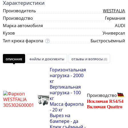
Характеристики
Производитель
WESTFALIA
Производство
Германия
Марка автомобиля
AUDI
Кузов
Универсал
Тип крюка фаркопа
Быстросъёмный
ОПИСАНИЕ
ФАЙЛЫ И ДОКУМЕНТЫ
ОТЗЫВЫ И ВОПРОСЫ
(0)
Горизонтальная
нагрузка -
2000
кг
Вертикальная
нагрузка -
100
Производство
кг
Исключая
RS4/S4
Масса фаркопа
Включая Quattro
-
20 кг
Вырез на
бампере - да
Крюк съёмный -