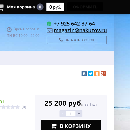
0
Моя корзина
0
ОФОРМИТЬ
руб.
+7 925 642-37-64
Время работы:
magazin@nakuzov.ru
ПН-ВС 10:00 - 22:00
ЗАКАЗАТЬ ЗВОНОК
25 200 руб.
01
за 1 шт
(0)
-
+
В КОРЗИНУ