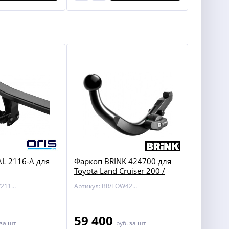
L 2116-A для
Фаркоп BRINK 424700 для
Toyota Land Cruiser 200 /
Lexus LX 450/570
Артикул: BOSAL/2116-A
Артикул: BR/TOW424700
59 400
за шт
руб.
за шт