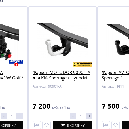
ры
IA
Фаркоп MOTODOR 90901-A
Фаркоп AVTOS
я VW Golf /
для KIA Sportage / Hyundai
Sportage 1
A3
Tucson
Артикул: 90901-A
Артикул: KI11
7 200
7 500
1 шт
руб.
за 1 шт
руб.
-
+
-
+
 КОРЗИНУ
В КОРЗИНУ