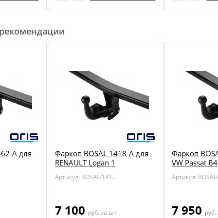
 рекомендации
62-A для
Фаркоп BOSAL 1418-A для
Фаркоп BOSA
RENAULT Logan 1
VW Passat B4
Артикул: BOSAL/1418-A
7 100
7 950
руб.
за шт
руб.