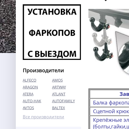
Производители
ALFECO
AMOS
ARAGON
ARTWAY
За
ATERA
ATLANT
AUTO-HAK
AUTOFAMILY
Балка фаркоп
AVTOS
BALTEX
Сцепной крюк
Все производители
Крепёжные э
(болты,гайки,