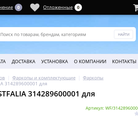
нение
Отложенные
0
0
ТА
ДОСТАВКА
УСТАНОВКА
О КОМПАНИИ
КОНТАКТЫ
ов
Фаркопы и комплектующие
Фаркопы
IA 314289600001 для
TFALIA 314289600001 для
Артикул: WF/3142896000