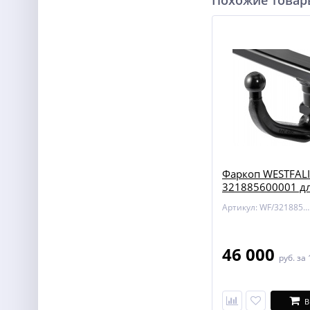
Похожие това
Фаркоп WESTFAL
321885600001 дл
PLUS 5 / 6 / Audi 
Артикул: WF/321885600001
46 000
руб.
за 
В