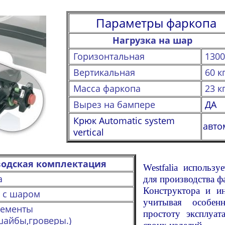
Параметры фаркопа
Нагрузка на шар
Горизонтальная
1300
Вертикальная
60 кг
Масса фаркопа
23 кг
Вырез на бампере
ДА
Крюк
Automatic system
авто
vertical
водская комплектация
Westfalia использ
а
для производства ф
Конструктора и ин
 с шаром
учитывая особенн
лементы
простоту эксплуат
шайбы,гроверы.)