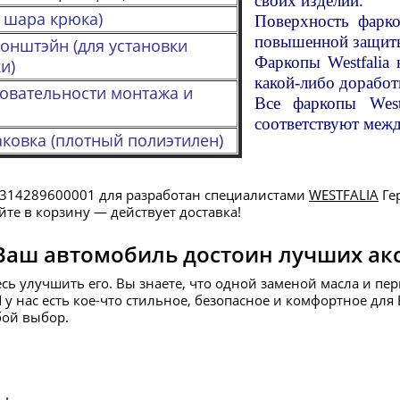
своих изделий.
 шара крюка)
Поверхность фарк
повышенной защиты
онштэйн (для установки
Фаркопы Westfalia
и)
какой-либо доработ
довательности монтажа и
Все фаркопы West
соответствуют межд
ковка (плотный полиэтилен)
 314289600001 для разработан специалистами
WESTFALIA
Ге
те в корзину — действует доставка!
Ваш автомобиль достоин лучших ак
есь улучшить его. Вы знаете, что одной заменой масла и пе
И у нас есть кое-что стильное, безопасное и комфортное д
бой выбор.