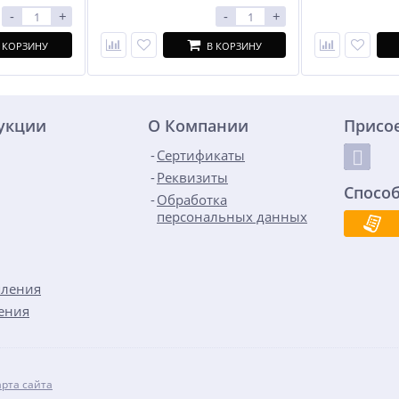
-
+
-
+
 КОРЗИНУ
В КОРЗИНУ
дукции
О Компании
Присо
Сертификаты
Реквизиты
Спосо
Обработка
персональных данных
пления
ения
арта сайта