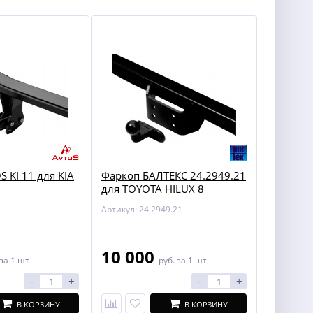
 KI 11 для KIA
Фаркоп БАЛТЕКС 24.2949.21
для TOYOTA HILUX 8
Артикул: 24.2949.21
10 000
за 1 шт
руб.
за 1 шт
-
+
-
+
В КОРЗИНУ
В КОРЗИНУ