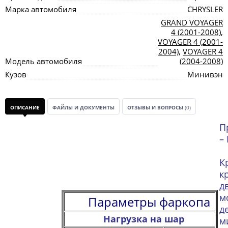
Марка автомобиля
CHRYSLER
GRAND VOYAGER
4 (2001-2008)
,
VOYAGER 4 (2001-
2004)
,
VOYAGER 4
Модель автомобиля
(2004-2008)
Кузов
Минивэн
ОПИСАНИЕ
ФАЙЛЫ И ДОКУМЕНТЫ
ОТЗЫВЫ И ВОПРОСЫ
(0)
П
–
к
д
м
Параметры фаркопа
д
Нагрузка на шар
м