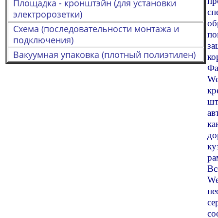
пр
Площадка - кронштэйн (для установки
сп
электророзетки)
об
Схема (последовательности монтажа и
по
подключения)
з
Вакуумная упаковка (плотный полиэтилен)
ко
Фа
We
к
шт
ав
ка
до
к
ра
В
We
не
се
со