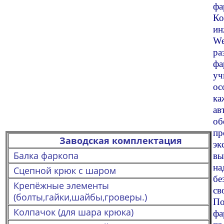
фа
Ко
ин
We
ра
фа
уч
ос
ка
ав
об
пр
Заводская комплектация
эк
Балка фаркопа
вы
н
Сцепной крюк с шаром
бе
Крепёжные элементы
св
(болты,гайки,шайбы,гроверы.)
По
Колпачок (для шара крюка)
фа