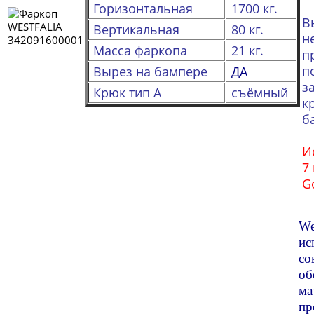
Горизонтальная
1700 кг.
Вертикальная
80 кг.
н
Масса фаркопа
21 кг.
п
п
Вырез на бампере
ДА
з
Крюк тип А
съёмный
к
б
И
7 
G
We
ис
со
об
ма
пр