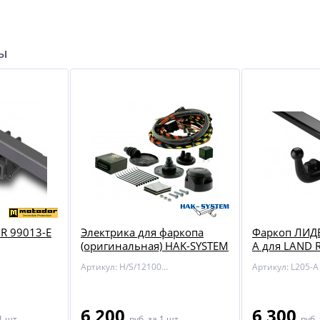
ры
 99013-E
Электрика для фаркопа
Фаркоп ЛИД
(оригинальная) HAK-SYSTEM
A для LAND 
12100545 для Kia Rio
FREELANDER 
Артикул: H/S/12100545
Артикул: L205-A
6 200
6 300
1 шт
руб.
за 1 шт
руб.