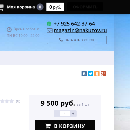
0
Моя корзина
0
ОФОРМИТЬ
руб.
+7 925 642-37-64
Время работы:
magazin@nakuzov.ru
ПН-ВС 10:00 - 22:00
ЗАКАЗАТЬ ЗВОНОК
9 500 руб.
(0)
за 1 шт
-
+
В КОРЗИНУ