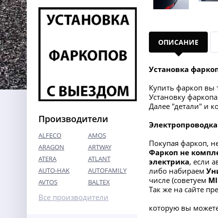
ОПИСАНИЕ
Установка фарко
Купить фаркоп вы т
Установку фаркопа 
Далее "детали" и 
Производители
Электропроводка
ALFECO
AMOS
Покупая фаркоп, н
ARAGON
ARTWAY
Фаркоп не компл
ATERA
ATLANT
электрик
а
, если 
AUTO-HAK
AUTOFAMILY
либо набираем
Ун
числе (советуем
MI
AVTOS
BALTEX
Так же на сайте п
Все производители
которую вы можете