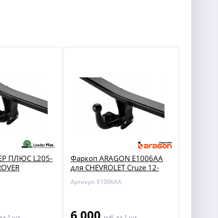
ЕР ПЛЮС L205-
Фаркоп ARAGON E1006AA
ROVER
для CHEVROLET Cruze 12-
06-15
Артикул: E1006AA
6 000
за 1 шт
руб.
за 1 шт