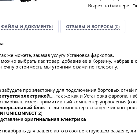
Вырез на бампере - "
ФАЙЛЫ И ДОКУМЕНТЫ
ОТЗЫВЫ И ВОПРОСЫ
(0)
па
ак же можете, заказав услугу Установка фаркопов.
можно выбрать как товар, добавив её в Корзину, набрав в 
конечную стоимость мы уточним с вами по телефону.
е забудьте про электрику для подключения бортовых огней 
ектуется электрикой
..., так же как и Установка фаркопа, 
автомобиль имеет примитивный компьютер управления (со
иверсальный блок
- если компьютер оснащён чек контроле
NI UNICONNECT 2
)
редставлена
оригинальная электрика
 подобрать для вашего авто в соответствующем разделе, либ