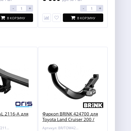
-
+
-
+
В КОРЗИНУ
В КОРЗИНУ
L 2116-A для
Фаркоп BRINK 424700 для
Toyota Land Cruiser 200 /
Lexus LX 450/570
Артикул: BOSAL/2116-A
Артикул: BR/TOW424700