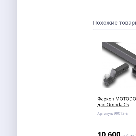
Похожие това
Фаркоп MOTODOR
для Omoda C5
Артикул: 99013-E
10 600
руб.
за 