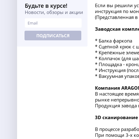
Будьте в курсе!
Если вы решили ус
инструкция по мон
Новости, обзоры и акции
(Представленная 
Заводская компл
ПОДПИСАТЬСЯ
* Балка фаркопа
* Сцепной крюк с 
* Крепёжные элеме
* Колпачок (для ша
* Площадка - крон
* Инструкция (пос
* Вакуумная упако
Компания ARAGO
В настоящее врем
рынке непрерывно 
Продукция завода 
3D сканирование
В процессе разраб
При помощи 3-х ко