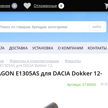
нение
Отложенные
0
0
ТА
ДОСТАВКА
УСТАНОВКА
О КОМПАНИИ
КОНТАКТЫ
ов
Фаркопы и комплектующие
Фаркопы
1305AS для DACIA Dokker 12-
GON E1305AS для DACIA Dokker 12-
Артикул: E1305AS