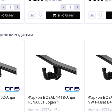
-
+
-
+
 КОРЗИНУ
В КОРЗИНУ
 рекомендации
62-A для
Фаркоп BOSAL 1418-A для
Фаркоп BOSA
RENAULT Logan 1
VW Passat B4
Артикул: BOSAL/1418-A