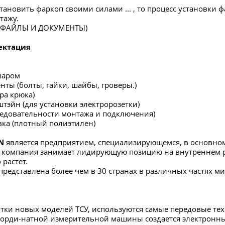
тановить фаркоп своими силами ... , то процесс установки 
тажу.
в ФАЙЛЫ И ДОКУМЕНТЫ)
ектация
шаром
нты (болты, гайки, шайбы, гроверы.)
ра крюка)
штэйн (для установки электророзетки)
ледовательности монтажа и подключения)
вка (плотный полиэтилен)
N
является предприятием, специализирующемся, в основном
я компания занимает лидирующую позицию на внутреннем 
растет.
представлена более чем в 30 странах в различных частях ми
отки новых моделей ТСУ, используются самые передовые те
орди-натной измерительной машины создается электронный