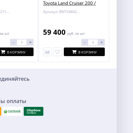
Toyota Land Cruiser 200 /
Lexus LX 450/570
Артикул: BOSAL/2116-A
Артикул: BR/TOW424700
59 400
за шт
руб.
за шт
-
+
-
+
В КОРЗИНУ
В КОРЗИНУ
единяйтесь
бы оплаты