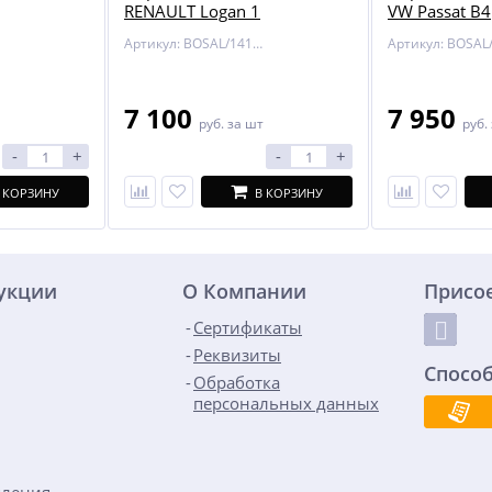
RENAULT Logan 1
VW Passat B4
Артикул: BOSAL/1418-A
7 100
7 950
руб.
за шт
руб.
-
+
-
+
 КОРЗИНУ
В КОРЗИНУ
дукции
О Компании
Присо
Сертификаты
Реквизиты
Спосо
Обработка
персональных данных