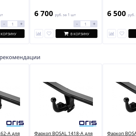
6 700
6 500
шт
руб.
за 1 шт
руб.
-
+
-
+
 КОРЗИНУ
В КОРЗИНУ
 рекомендации
62-A для
Фаркоп BOSAL 1418-A для
Фаркоп BOSA