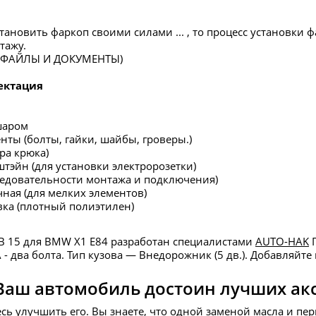
тановить фаркоп своими силами ... , то процесс установки 
тажу.
в ФАЙЛЫ И ДОКУМЕНТЫ)
ектация
шаром
нты (болты, гайки, шайбы, гроверы.)
ра крюка)
штэйн (для установки электророзетки)
ледовательности монтажа и подключения)
чная (для мелких элементов)
вка (плотный полиэтилен)
B 15 для BMW X1 E84 разработан специалистами
AUTO-HAK
П
- два болта. Тип кузова — Внедорожник (5 дв.). Добавляйте
Ваш автомобиль достоин лучших ак
есь улучшить его. Вы знаете, что одной заменой масла и пе