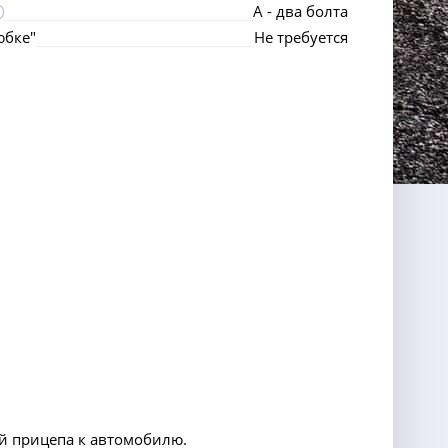
А - два болта
юбке"
Не требуется
й прицепа к автомобилю.