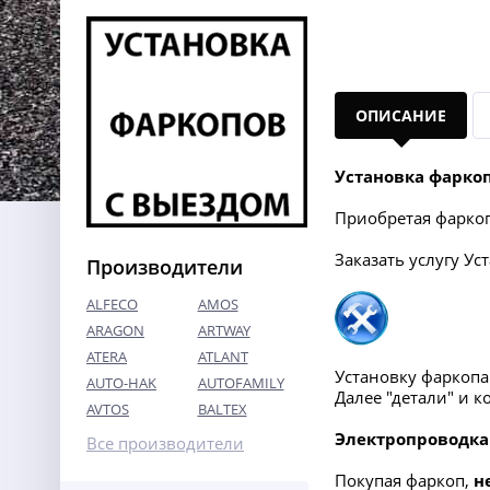
ОПИСАНИЕ
Установка фарко
Приобретая фаркоп 
Заказать услугу Ус
Производители
ALFECO
AMOS
ARAGON
ARTWAY
ATERA
ATLANT
Установку фаркоп
AUTO-HAK
AUTOFAMILY
Далее "детали" и 
AVTOS
BALTEX
Электропроводка
Все производители
Покупая фаркоп,
н