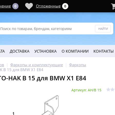
нение
Отложенные
0
0
ТА
ДОСТАВКА
УСТАНОВКА
О КОМПАНИИ
КОНТАКТЫ
ов
Фаркопы и комплектующие
Фаркопы
K B 15 для BMW X1 E84
O-HAK B 15 для BMW X1 E84
Артикул: AH/B 15