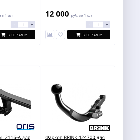
12 000
за 1 шт
руб.
за 1 шт
-
+
-
+
В КОРЗИНУ
В КОРЗИНУ
L 2116-A для
Фаркоп BRINK 424700 для