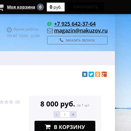
0
Моя корзина
0
ОФОРМИТЬ
руб.
+7 925 642-37-64
Время работы:
magazin@nakuzov.ru
ПН-ВС 10:00 - 22:00
ЗАКАЗАТЬ ЗВОНОК
8 000 руб.
(0)
за 1 шт
-
+
В КОРЗИНУ