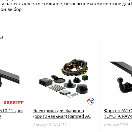
И у нас есть кое-что стильное, безопасное и комфортное д
бой выбор.
ры
510.12 для
Электрика для фаркопа
Фаркоп AVTO
0
(оригинальная) Ramred AC
TOYOTA RAV4
425007-T для Audi / Seat /
Артикул: R/AC/425007-T
Артикул: TY23
VW / Skoda