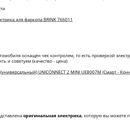
сти
ктрика для фаркопа BRINK 766011
томобиля оснащён чек контролем, то есть проверкой электр
ть и советуем (качество - цена)
 (универсальный) UNICONNECT 2 MINI UE8007M (Смарт - Конн
редставлена
оригинальная электрика
, которую вы можете 