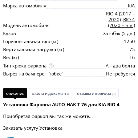
Марка автомобиля
KIA
RIO 4 (2017 –
2020)
,
RIO 4
Модель автомобиля
(2020 – н.в.)
Кузов
Хэтчбэк (5 дв.)
Горизонтальная тяга (кг)
1250
Вертикальная нагрузка (кг)
75
Вес (кг)
16
Тип крюка фаркопа
А - два болта
Вырез на бампере - "юбке"
Не требуется
ОПИСАНИЕ
ФАЙЛЫ И ДОКУМЕНТЫ
ОТЗЫВЫ И ВОПРОСЫ
(0)
Установка Фаркопа AUTO-HAK T 76 для KIA RIO 4
Приобретая фаркоп вы так же можете...
Заказать услугу Установка