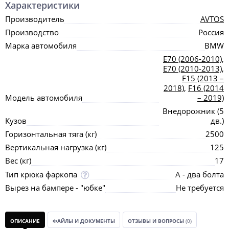
Характеристики
Производитель
AVTOS
Производство
Россия
Марка автомобиля
BMW
E70 (2006-2010)
,
E70 (2010-2013)
,
F15 (2013 –
2018)
,
F16 (2014
Модель автомобиля
– 2019)
Внедорожник (5
Кузов
дв.)
Горизонтальная тяга (кг)
2500
Вертикальная нагрузка (кг)
125
Вес (кг)
17
Тип крюка фаркопа
А - два болта
Вырез на бампере - "юбке"
Не требуется
ОПИСАНИЕ
ФАЙЛЫ И ДОКУМЕНТЫ
ОТЗЫВЫ И ВОПРОСЫ
(0)