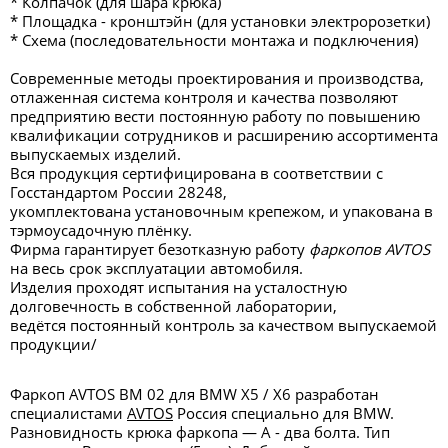
* Колпачок (для шара крюка)
* Площадка - кронштэйн (для установки электророзетки)
* Схема (последовательности монтажа и подключения)
Современные методы проектирования и производства,
отлаженная система контроля и качества позволяют
предприятию вести постоянную работу по повышению
квалификации сотрудников и расширению ассортимента
выпускаемых изделий.
Вся продукция сертифицирована в соответствии с
Госстандартом России 28248,
укомплектована установочным крепежом, и упакована в
тэрмоусадочную плёнку.
Фирма гарантирует безотказную работу
фаркопов AVTOS
на весь срок эксплуатации автомобиля.
Изделия проходят испытания на усталостную
долговечность в собственной лаборатории,
ведётся постоянный контроль за качеством выпускаемой
продукции/
Фаркоп AVTOS BM 02 для BMW X5 / X6 разработан
специалистами
AVTOS
Россия специально для BMW.
Разновидность крюка фаркопа — А - два болта. Тип