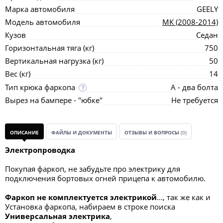
Марка автомобиля
GEELY
Модель автомобиля
MK (2008-2014)
Кузов
Седан
Горизонтальная тяга (кг)
750
Вертикальная нагрузка (кг)
50
Вес (кг)
14
Тип крюка фаркопа
А - два болта
Вырез на бампере - "юбке"
Не требуется
ОПИСАНИЕ
ФАЙЛЫ И ДОКУМЕНТЫ
ОТЗЫВЫ И ВОПРОСЫ
(0)
Электропроводка
Покупая фаркоп, не забудьте про электрику для
подключения бортовых огней прицепа к автомобилю.
Фаркоп не комплектуется электрикой
..., так же как и
Установка фаркопа, набираем в строке поиска
Универсальная электрик
а
,