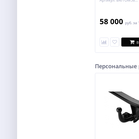
Артикул: BR/TOW583300
58 000
руб.
за 
В
Персональные