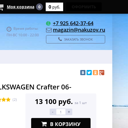
0
Моя корзина
0
ОФОРМИТЬ
руб.
+7 925 642-37-64
Время работы:
magazin@nakuzov.ru
ПН-ВС 10:00 - 22:00
ЗАКАЗАТЬ ЗВОНОК
LKSWAGEN Crafter 06-
13 100 руб.
(2)
за 1 шт
-
+
В КОРЗИНУ