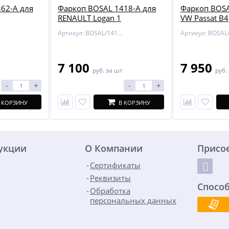
62-A для
Фаркоп BOSAL 1418-A для
Фаркоп BOSA
RENAULT Logan 1
VW Passat B4
Артикул: BOSAL/1418-A
7 100
7 950
руб.
за шт
руб.
-
+
-
+
 КОРЗИНУ
В КОРЗИНУ
дукции
О Компании
Присо
Сертификаты
Реквизиты
Спосо
Обработка
персональных данных