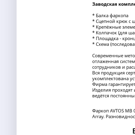
Заводская компл
* Балка фаркопа
* Сцепной крюк с 
* Крепёжные элеме
* Колпачок (для ша
* Площадка - крон
* Схема (последов
Современные мето
отлаженная систем
сотрудников и ра
Вся продукция сер
укомплектована ус
Фирма гарантирует
Изделия проходят 
ведётся постоянны
Фаркоп AVTOS MB 0
Array. Разновидно