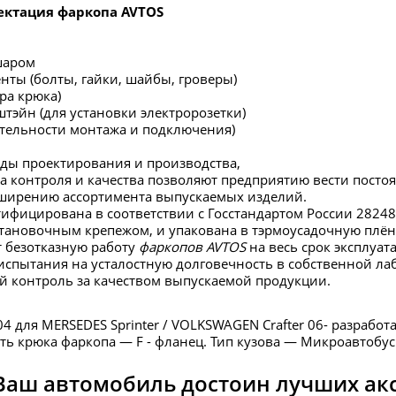
ектация фаркопа AVTOS
шаром
нты (болты, гайки, шайбы, гроверы)
ра крюка)
штэйн (для установки электророзетки)
ательности монтажа и подключения)
ды проектирования и производства,
а контроля и качества позволяют предприятию вести пос
сширению ассортимента выпускаемых изделий.
тифицирована в соответствии с Госстандартом России 28248
тановочным крепежом, и упакована в тэрмоусадочную плён
 безотказную работу
фаркопов AVTOS
на весь срок эксплуат
испытания на усталостную долговечность в собственной ла
й контроль за качеством выпускаемой продукции.
4 для MERSEDES Sprinter / VOLKSWAGEN Crafter 06- разрабо
сть крюка фаркопа — F - фланец. Тип кузова — Микроавтобус
Ваш автомобиль достоин лучших ак