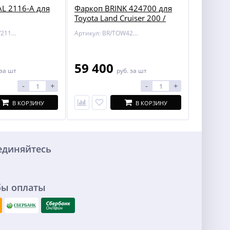
L 2116-A для
Фаркоп BRINK 424700 для
Toyota Land Cruiser 200 /
Lexus LX 450/570
Артикул: BOSAL/2116-A
Артикул: BR/TOW424700
59 400
за шт
руб.
за шт
-
+
-
+
В КОРЗИНУ
В КОРЗИНУ
единяйтесь
бы оплаты