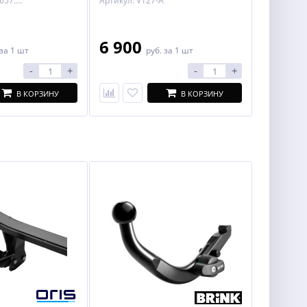
Артикул: SHEF/3657.32
Артикул: V127-A
6 900
за 1 шт
руб.
за 1 шт
-
+
-
+
В КОРЗИНУ
В КОРЗИНУ