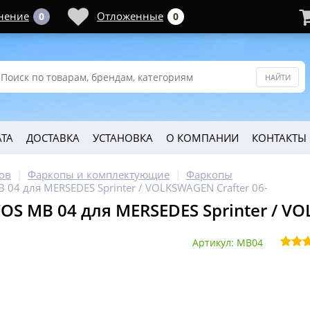
нение
Отложенные
0
0
ТА
ДОСТАВКА
УСТАНОВКА
О КОМПАНИИ
КОНТАКТЫ
ов
Фаркопы и комплектующие
Фаркопы
 04 для MERSEDES Sprinter / VOLKSWAGEN Crafter 06-
OS MB 04 для MERSEDES Sprinter / VO
Артикул: MB04