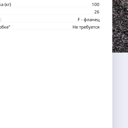
 (кг)
100
26
F - фланец
юбке"
Не требуется