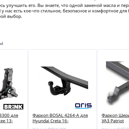
есь улучшить его. Вы знаете, что одной заменой масла и пе
И у нас есть кое-что стильное, безопасное и комфортное д
бой выбор.
ры
3300 для
Фаркоп BOSAL 4264-A для
Фаркоп Шери
kee 13-
Hyundai Creta 16-
УАЗ Patriot