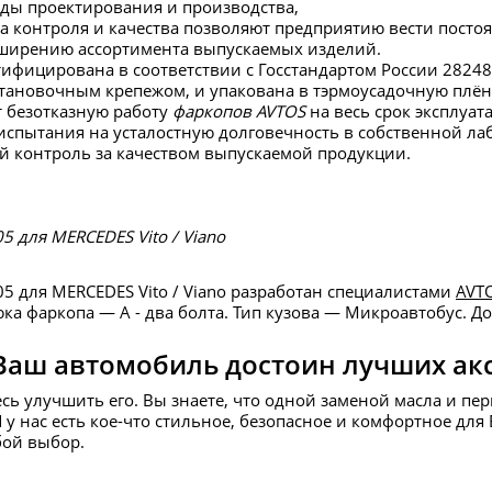
ды проектирования и производства,
а контроля и качества позволяют предприятию вести пос
сширению ассортимента выпускаемых изделий.
тифицирована в соответствии с Госстандартом России 28248
тановочным крепежом, и упакована в тэрмоусадочную плён
 безотказную работу
фаркопов AVTOS
на весь срок эксплуат
испытания на усталостную долговечность в собственной ла
й контроль за качеством выпускаемой продукции.
 для MERCEDES Vito / Viano
5 для MERCEDES Vito / Viano разработан специалистами
AVT
ка фаркопа — А - два болта. Тип кузова — Микроавтобус. До
Ваш автомобиль достоин лучших ак
есь улучшить его. Вы знаете, что одной заменой масла и пе
И у нас есть кое-что стильное, безопасное и комфортное д
бой выбор.