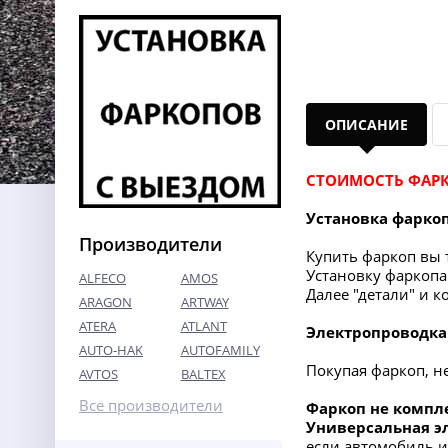
ОПИСАНИЕ
СТОИМОСТЬ ФАРК
Установка фарко
Производители
Купить фаркоп вы т
Установку фаркопа 
ALFECO
AMOS
Далее "детали" и 
ARAGON
ARTWAY
ATERA
ATLANT
Электропроводка
AUTO-HAK
AUTOFAMILY
Покупая фаркоп, н
AVTOS
BALTEX
Все производители
Фаркоп не компл
Универсальная э
если автомобиль 