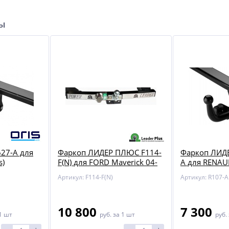
ры
27-A для
Фаркоп ЛИДЕР ПЛЮС F114-
Фаркоп ЛИД
s)
F(N) для FORD Maverick 04-
A для RENAUL
07
Артикул: F114-F(N)
Артикул: R107-A
10 800
7 300
1 шт
руб.
за 1 шт
руб.