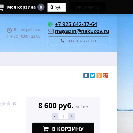
0
Моя корзина
0
ОФОРМИТЬ
руб.
+7 925 642-37-64
Время работы:
magazin@nakuzov.ru
ПН-ВС 10:00 - 22:00
ЗАКАЗАТЬ ЗВОНОК
8 600 руб.
(0)
за 1 шт
-
+
В КОРЗИНУ