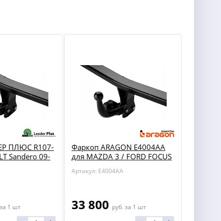
ЕР ПЛЮС R107-
Фаркоп ARAGON E4004AA
T Sandero 09-
для MAZDA 3 / FORD FOCUS
2 / 3 / GRAND / C-MAX
Артикул: E4004AA
33 800
за 1 шт
руб.
за 1 шт