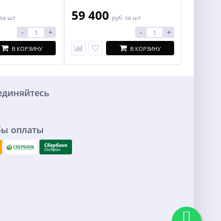
59 400
за шт
руб.
за шт
-
+
-
+
В КОРЗИНУ
В КОРЗИНУ
единяйтесь
бы оплаты