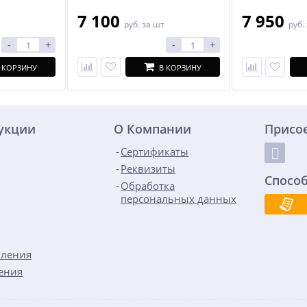
7 100
7 950
руб.
за шт
руб.
-
+
-
+
 КОРЗИНУ
В КОРЗИНУ
дукции
О Компании
Присо
Сертификаты
Реквизиты
Спосо
Обработка
персональных данных
пления
ения