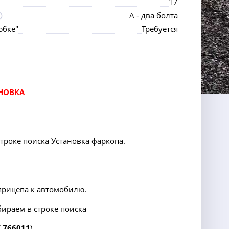
17
А - два болта
юбке"
Требуется
НОВКА
строке поиска Установка фаркопа.
прицепа к автомобилю.
абираем в строке поиска
 766011
),