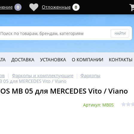
нение
Отложенные
0
0
ТА
ДОСТАВКА
УСТАНОВКА
О КОМПАНИИ
КОНТАКТЫ
ов
Фаркопы и комплектующие
Фаркопы
 05 для MERCEDES Vito / Viano
OS MB 05 для MERCEDES Vito / Viano
Артикул: MB05