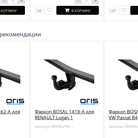
-
+
-
+
 КОРЗИНУ
В КОРЗИНУ
 рекомендации
62-A для
Фаркоп BOSAL 1418-A для
Фаркоп BOSA
RENAULT Logan 1
VW Passat B4
Артикул: BOSAL/1418-A