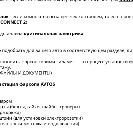
блок
- если компьютер оснащён чек контролем, то есть пров
ICONNECT 2
)
редставлена
оригинальная электрика
 подобрать для вашего авто в соответствующем разделе, либ
тановить фаркоп своими силами ... , то процесс установки
ф
тажу.
в ФАЙЛЫ И ДОКУМЕНТЫ)
ектация фаркопа AVTOS
шаром
нты (болты, гайки, шайбы, гроверы)
ра крюка)
штэйн (для установки электророзетки)
ательности монтажа и подключения)