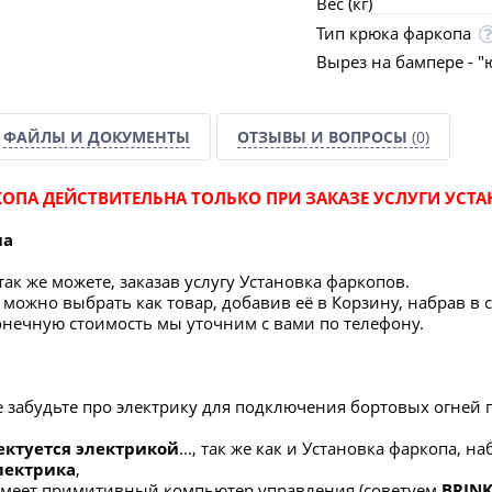
Вес (кг)
Тип крюка фаркопа
Вырез на бампере - "
ФАЙЛЫ И ДОКУМЕНТЫ
ОТЗЫВЫ И ВОПРОСЫ
(0)
ОПА ДЕЙСТВИТЕЛЬНА ТОЛЬКО ПРИ ЗАКАЗЕ УСЛУГИ УСТА
па
ак же можете, заказав услугу Установка фаркопов.
можно выбрать как товар, добавив её в Корзину, набрав в 
конечную стоимость мы уточним с вами по телефону.
е забудьте про электрику для подключения бортовых огней 
ектуется электрикой
..., так же как и Установка фаркопа, н
лектрик
а
,
имеет примитивный компьютер управления (советуем
BRINK