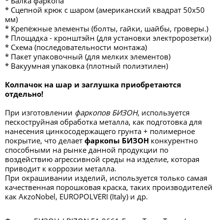
* Балка фаркопа
* Сцепной крюк с шаром (американский квадрат 50х50
мм)
* Крепёжные элементы (болты, гайки, шайбы, гроверы.)
* Площадка - кронштэйн (для установки электророзетки)
* Схема (последовательности монтажа)
* Пакет упаковочный (для мелких элементов)
* Вакуумная упаковка (плотный полиэтилен)
Колпачок на шар и заглушка приобретаются
отдельно!
При изготовлении
фаркопов БИЗОН
, используется
пескоструйная обработка металла, как подготовка для
нанесения цинкосодержащего грунта + полимерное
покрытие, что делает
фаркопы БИЗОН
конкурентно
способными на рынке данной продукции по
воздействию агрессивной среды на изделие, которая
приводит к коррозии металла.
При окрашивании изделий, используется только самая
качественная порошковая краска, таких производителей
как AкzоNоbel, ЕUROPOLVERI (Italy) и др.