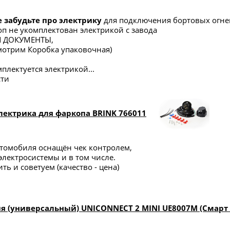
е забудьте про электрику
для подключения бортовых огне
п не укомплектован электрикой с завода
И ДОКУМЕНТЫ,
мотрим Коробка упаковочная)
плектуется электрикой...
сти
лектрика для фаркопа BRINK 766011
томобиля оснащён чек контролем,
электросистемы и в том числе.
ть и советуем (качество - цена)
я (универсальный) UNICONNECT 2 MINI UE8007M (Смарт 