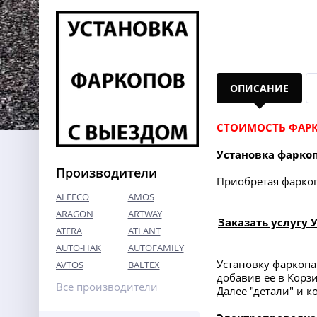
ОПИСАНИЕ
СТОИМОСТЬ ФАРК
Установка фарко
Производители
Приобретая фаркоп 
ALFECO
AMOS
ARAGON
ARTWAY
Заказать услугу 
ATERA
ATLANT
AUTO-HAK
AUTOFAMILY
Установку фаркоп
AVTOS
BALTEX
добавив её в Корз
Все производители
Далее "детали" и 