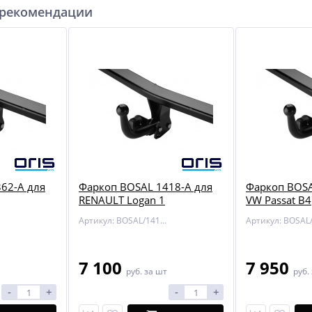
 рекомендации
62-A для
Фаркоп BOSAL 1418-A для
Фаркоп BOSA
RENAULT Logan 1
VW Passat B4
Артикул: BOSAL/1418-A
7 100
7 950
руб.
за шт
руб.
-
+
-
+