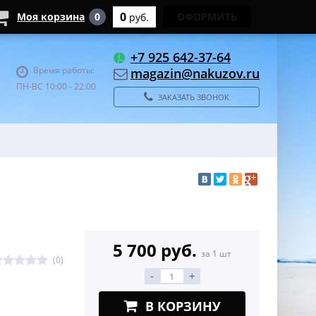
0
Моя корзина
0
ОФОРМИТЬ
руб.
+7 925 642-37-64
Время работы:
magazin@nakuzov.ru
ПН-ВС 10:00 - 22:00
ЗАКАЗАТЬ ЗВОНОК
5 700 руб.
за 1 шт
(0)
-
+
В КОРЗИНУ