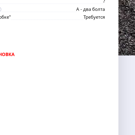
?
А - два болта
юбке"
Требуется
НОВКА