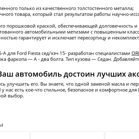
ленного только из качественного толстостенного металла;
чного товара, который стал результатом работы научно-ис
ого порошковой краской, обеспечивающей долговечность и
ектованного автомобильными метизами с повышенным класс
лностью гарантирует и исключает пересортицу и некомплект
A для Ford Fiesta сед/хэч 15- разработан специалистами
OR
а фаркопа — А - два болта. Тип кузова — Седан. Добавляйт
Ваш автомобиль достоин лучших ак
есь улучшить его. Вы знаете, что одной заменой масла и пе
И у нас есть кое-что стильное, безопасное и комфортное д
бой выбор.
ры