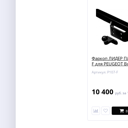
Фаркоп ЛИДЕР П
F для PEUGEOT Bo
CITROEN Jumper (
Артикул: P107-F
10 400
руб.
за 
В