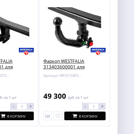
FALIA
Фаркоп WESTFALIA
1 для
313403600001 для
Mercedes GLC X253
Артикул: WF/320073600001
Артикул: WF/313403600001
49 300
б.
за 1 шт
руб.
за 1 шт
-
+
-
+
В КОРЗИНУ
В КОРЗИНУ