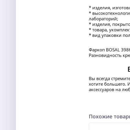
* изделия, изготов
* высокотехнологи
лабораторий;
* изделия, покрыт
* товара, укомпл
* вид упаковки по
Фаркоп BOSAL 3986-
Разновидность крюк
Вы всегда стремит
хотите большего. 
аксессуаров на лю
Похожие това