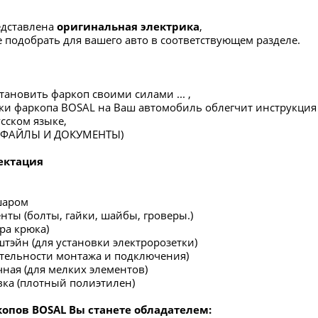
редставлена
оригинальная электрика
,
 подобрать для вашего авто в соответствующем разделе.
тановить фаркоп своими силами ... ,
вки фаркопа BOSAL на Ваш автомобиль облегчит инструкция
сском языке,
в ФАЙЛЫ И ДОКУМЕНТЫ)
ектация
шаром
нты (болты, гайки, шайбы, гроверы.)
ра крюка)
штэйн (для установки электророзетки)
ательности монтажа и подключения)
чная (для мелких элементов)
вка (плотный полиэтилен)
опов BOSAL Вы станете обладателем: