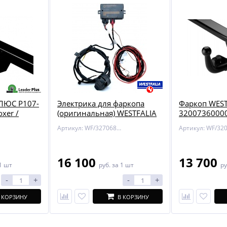
ЛЮС P107-
Электрика для фаркопа
Фаркоп WEST
xer /
(оригинальная) WESTFALIA
32007360000
L1
327068300113 для Porsche
Артикул: WF/327068300113
Macan 14-
16 100
13 700
1 шт
руб.
за 1 шт
ру
-
+
-
+
 КОРЗИНУ
В КОРЗИНУ