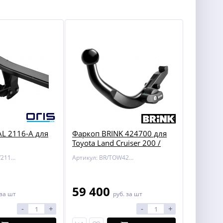
L 2116-A для
Фаркоп BRINK 424700 для
Toyota Land Cruiser 200 /
Lexus LX 450/570
Артикул: BOSAL/2116-A
Артикул: BR/TOW424700
59 400
за шт
руб.
за шт
-
+
-
+