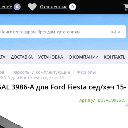
нение
Отложенные
0
0
ТА
ДОСТАВКА
УСТАНОВКА
О КОМПАНИИ
КОНТАКТЫ
ов
Фаркопы и комплектующие
Фаркопы
6-A для Ford Fiesta сед/хэч 15-
L 3986-A для Ford Fiesta сед/хэч 15-
Артикул: BOSAL/3986-A