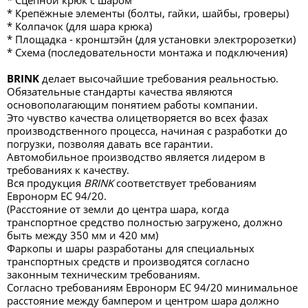
* Сцепной крюк с шаром
* Крепёжные элементы (болты, гайки, шайбы, гроверы)
* Колпачок (для шара крюка)
* Площадка - кронштэйн (для установки электророзетки)
* Схема (последовательности монтажа и подключения)
BRINK
делает высочайшие требования реальностью.
Обязательные стандарты качества являются
основополагающим понятием работы компании.
Это чувство качества олицетворяется во всех фазах
производственного процесса, начиная с разработки до
погрузки, позволяя давать все гарантии.
Автомобильное производство является лидером в
требованиях к качеству.
Вся продукция
BRINK
соответствует требованиям
Евронорм ЕС 94/20.
(Расстояние от земли до центра шара, когда
транспортное средство полностью загружено, должно
быть между 350 мм и 420 мм)
Фаркопы и шары разработаны для специальных
транспортных средств и производятся согласно
законным техническим требованиям.
Согласно требованиям Евронорм ЕС 94/20 минимальное
расстояние между бампером и центром шара должно