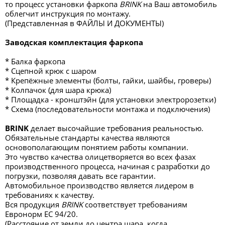
то процесс установки фаркопа
BRINK
на Ваш автомобиль
облегчит инструкция по монтажу.
(Представленная в ФАЙЛЫ И ДОКУМЕНТЫ)
Заводская комплектация фаркопа
* Балка фаркопа
* Сцепной крюк с шаром
* Крепёжные элементы (болты, гайки, шайбы, гроверы)
* Колпачок (для шара крюка)
* Площадка - кронштэйн (для установки электророзетки)
* Схема (последовательности монтажа и подключения)
BRINK
делает высочайшие требования реальностью.
Обязательные стандарты качества являются
основополагающим понятием работы компании.
Это чувство качества олицетворяется во всех фазах
производственного процесса, начиная с разработки до
погрузки, позволяя давать все гарантии.
Автомобильное производство является лидером в
требованиях к качеству.
Вся продукция
BRINK
соответствует требованиям
Евронорм ЕС 94/20.
(Расстояние от земли до центра шара, когда