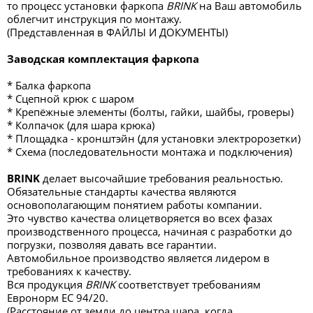
то процесс установки фаркопа
BRINK
на Ваш автомобиль
облегчит инструкция по монтажу.
(Представленная в ФАЙЛЫ И ДОКУМЕНТЫ)
Заводская комплектация фаркопа
* Балка фаркопа
* Сцепной крюк с шаром
* Крепёжные элементы (болты, гайки, шайбы, гроверы)
* Колпачок (для шара крюка)
* Площадка - кронштэйн (для установки электророзетки)
* Схема (последовательности монтажа и подключения)
BRINK
делает высочайшие требования реальностью.
Обязательные стандарты качества являются
основополагающим понятием работы компании.
Это чувство качества олицетворяется во всех фазах
производственного процесса, начиная с разработки до
погрузки, позволяя давать все гарантии.
Автомобильное производство является лидером в
требованиях к качеству.
Вся продукция
BRINK
соответствует требованиям
Евронорм ЕС 94/20.
(Расстояние от земли до центра шара, когда