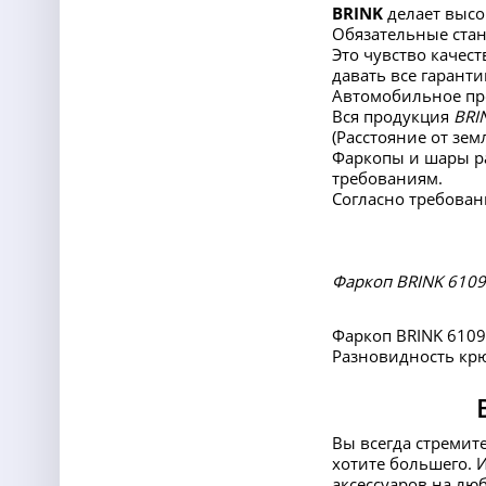
BRINK
делает высо
Обязательные ста
Это чувство качест
давать все гаранти
Автомобильное про
Вся продукция
BRI
(Расстояние от зе
Фаркопы и шары ра
требованиям.
Согласно требован
Фаркоп BRINK 610900
Фаркоп BRINK 61090
Разновидность крю
Вы всегда стремит
хотите большего. 
аксессуаров на лю