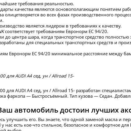
чайшие требования реальностью.
ндарты качества являются основополагающим понятием раб
ва олицетворяется во всех фазах производственного процесс
и.
изводство является лидером в требованиях к качеству.
NK
соответствует требованиям Евронорм ЕС 94/20.
мли до центра шара, когда транспортное средство полностью
зработаны для специальных транспортных средств и произ
иям Евронорм ЕС 94/20 минимальное расстояние между ба
 для AUDI A4 сед, ун / Allroad 15-
0 для AUDI A4 сед, ун / Allroad 15- разработан специалист
ка фаркопа — Быстросъёмный. Тип кузова — Седан. Добавля
Ваш автомобиль достоин лучших ак
есь улучшить его. Вы знаете, что одной заменой масла и пе
И у нас есть кое-что стильное, безопасное и комфортное д
бой выбор.