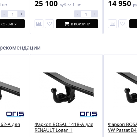
25 100
14 950
1 шт
руб.
за 1 шт
ру
-
+
-
+
 КОРЗИНУ
В КОРЗИНУ
 рекомендации
62-A для
Фаркоп BOSAL 1418-A для
Фаркоп BOSA
RENAULT Logan 1
VW Passat B4