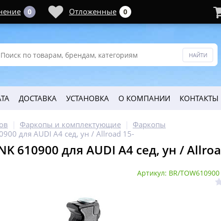
нение
Отложенные
0
0
ТА
ДОСТАВКА
УСТАНОВКА
О КОМПАНИИ
КОНТАКТЫ
ов
Фаркопы и комплектующие
Фаркопы
900 для AUDI A4 сед, ун / Allroad 15-
K 610900 для AUDI A4 сед, ун / Allroa
Артикул: BR/TOW610900