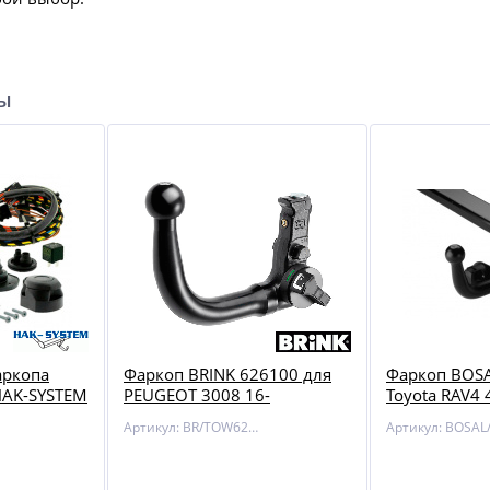
ры
аркопа
Фаркоп BRINK 626100 для
Фаркоп BOSA
HAK-SYSTEM
PEUGEOT 3008 16-
Toyota RAV4 
I / SEAT /
Артикул: BR/TOW626100
AGEN