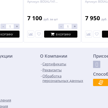
Артикул: BOSAL/1418-A
7 100
7 950
руб.
за шт
руб.
-
+
-
+
 КОРЗИНУ
В КОРЗИНУ
дукции
О Компании
Присо
Сертификаты
Реквизиты
Спосо
Обработка
персональных данных
пления
ения