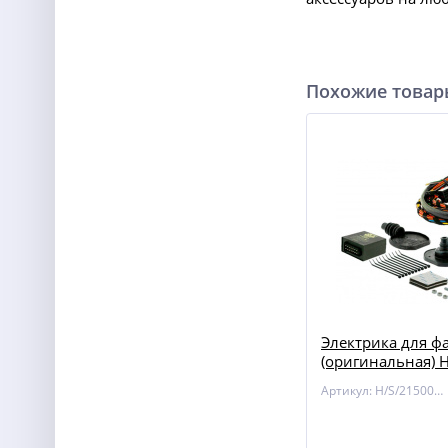
Похожие това
Электрика для ф
(оригинальная) 
21500601 для AUD
Артикул: H/S/21500601
SKODA / VOLKSW