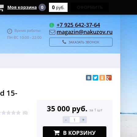
0
Моя корзина
0
ОФОРМИТЬ
руб.
+7 925 642-37-64
Время работы:
magazin@nakuzov.ru
ПН-ВС 10:00 - 22:00
ЗАКАЗАТЬ ЗВОНОК
d 15-
35 000 руб.
за 1 шт
(0)
-
+
В КОРЗИНУ