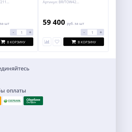
Артикул: BOSAL/2116-A
Артикул: BR/TOW424700
59 400
за шт
руб.
за шт
-
+
-
+
В КОРЗИНУ
В КОРЗИНУ
единяйтесь
бы оплаты