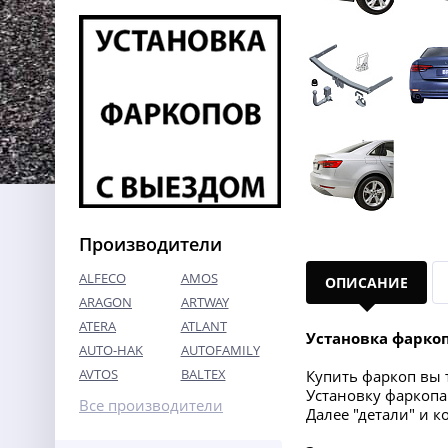
Производители
ALFECO
AMOS
ОПИСАНИЕ
ARAGON
ARTWAY
ATERA
ATLANT
Установка фарко
AUTO-HAK
AUTOFAMILY
AVTOS
BALTEX
Купить фаркоп вы т
Установку фаркопа
Все производители
Далее "детали" и 