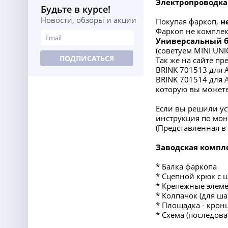
Электропроводка
Будьте в курсе!
Новости, обзоры и акции
Покупая фаркоп,
н
Фаркоп не комплект
Универсальный 
(советуем MINI UN
ПОДПИСАТЬСЯ
Так же на сайте п
BRINK 701513 для AU
BRINK 701514 для A
которую вы можете
Если вы решили ус
инструкция по мон
(Представленная 
Заводская компл
* Балка фаркопа
* Сцепной крюк с 
* Крепёжные элеме
* Колпачок (для ша
* Площадка - крон
* Схема (последов