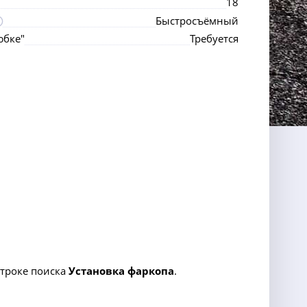
18
Быстросъёмный
юбке"
Требуется
строке поиска
Установка фаркопа
.