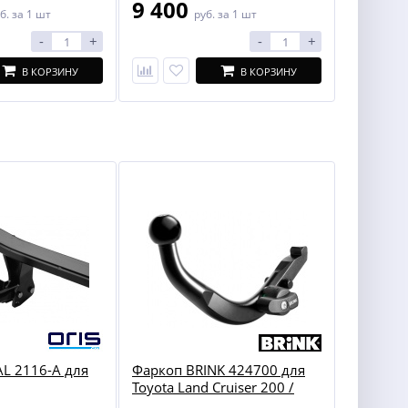
9 400
б.
за 1 шт
руб.
за 1 шт
-
+
-
+
В КОРЗИНУ
В КОРЗИНУ
L 2116-A для
Фаркоп BRINK 424700 для
Toyota Land Cruiser 200 /
Lexus LX 450/570