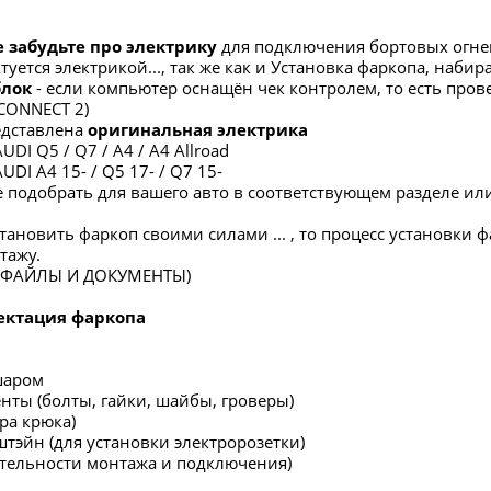
е забудьте про электрику
для подключения бортовых огне
уется электрикой..., так же как и Установка фаркопа, набира
блок
- если компьютер оснащён чек контролем, то есть пров
ICONNECT 2)
редставлена
оригинальная электрика
DI Q5 / Q7 / A4 / A4 Allroad
UDI A4 15- / Q5 17- / Q7 15-
 подобрать для вашего авто в соответствующем разделе или
тановить фаркоп своими силами ... , то процесс установки 
тажу.
в ФАЙЛЫ И ДОКУМЕНТЫ)
ектация фаркопа
шаром
нты (болты, гайки, шайбы, гроверы)
ра крюка)
штэйн (для установки электророзетки)
ательности монтажа и подключения)