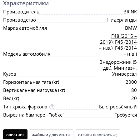
Характеристики
Производитель
BRINK
Производство
Нидерланды
Марка автомобиля
BMW
F48 (2015 –
2019)
,
F45 (2014
– н.в.)
,
F46 (2014
Модель автомобиля
– н.в.)
Внедорожник (5
дв.), Минивэн,
Кузов
Универсал
Горизонтальная тяга (кг)
2000
Вертикальная нагрузка (кг)
80
Вес (кг)
20
Тип крюка фаркопа
Быстросъёмный
Вырез на бампере - "юбке"
Требуется
ОПИСАНИЕ
ФАЙЛЫ И ДОКУМЕНТЫ
ОТЗЫВЫ И ВОПРОСЫ
(0)