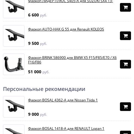
Фаркоп ЛИДЕР ПЛЮС S405-A для SUZUKI SX4 13-
6 600
руб.
Фаркоп AUTO-HAK G 55 для Renault KOLEOS
9 500
руб.
Фаркоп BRINK 586900 для BMW X5 F15/F85/E70 / X6
F16/F86
51 000
руб.
Персональные рекомендации
Фаркоп BOSAL 4362-A для Nissan Tiida 1
9 000
руб.
Фаркоп BOSAL 1418-A для RENAULT Logan 1