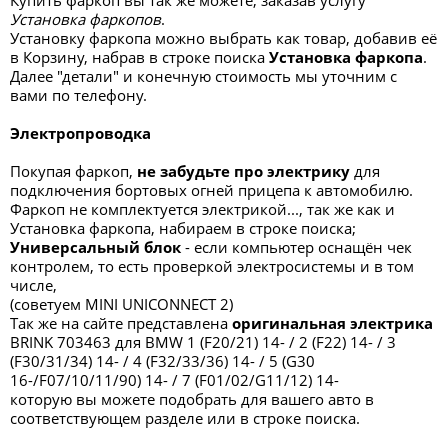
Купить фаркоп вы так же можете, заказав услугу
Установка фаркопов
.
Установку фаркопа можно выбрать как товар, добавив её
в Корзину, набрав в строке поиска
Установка фаркопа
.
Далее "детали" и конечную стоимость мы уточним с
вами по телефону.
Электропроводка
Покупая фаркоп,
не забудьте про электрику
для
подключения бортовых огней прицепа к автомобилю.
Фаркоп не комплектуется электрикой..., так же как и
Установка фаркопа, набираем в строке поиска;
Универсальный блок
- если компьютер оснащён чек
контролем, то есть проверкой электросистемы и в том
числе,
(советуем MINI UNICONNECT 2)
Так же на сайте представлена
оригинальная электрика
BRINK 703463 для BMW 1 (F20/21) 14- / 2 (F22) 14- / 3
(F30/31/34) 14- / 4 (F32/33/36) 14- / 5 (G30
16-/F07/10/11/90) 14- / 7 (F01/02/G11/12) 14-
которую вы можете подобрать для вашего авто в
соответствующем разделе или в строке поиска.