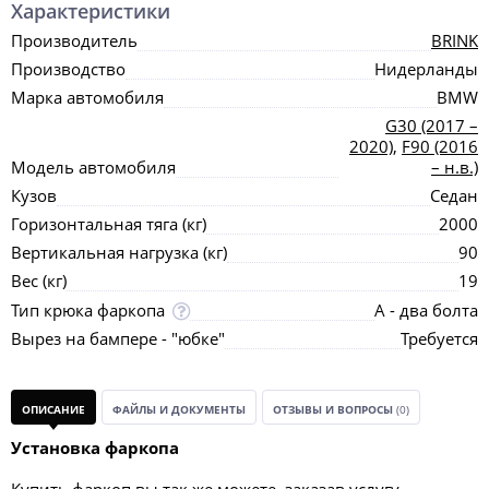
Характеристики
Производитель
BRINK
Производство
Нидерланды
Марка автомобиля
BMW
G30 (2017 –
2020)
,
F90 (2016
Модель автомобиля
– н.в.)
Кузов
Седан
Горизонтальная тяга (кг)
2000
Вертикальная нагрузка (кг)
90
Вес (кг)
19
Тип крюка фаркопа
А - два болта
Вырез на бампере - "юбке"
Требуется
ОПИСАНИЕ
ФАЙЛЫ И ДОКУМЕНТЫ
ОТЗЫВЫ И ВОПРОСЫ
(0)
Установка фаркопа