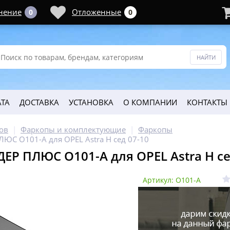
нение
Отложенные
0
0
ТА
ДОСТАВКА
УСТАНОВКА
О КОМПАНИИ
КОНТАКТЫ
ов
Фаркопы и комплектующие
Фаркопы
ЮС O101-A для OPEL Astra H сед 07-10
ЕР ПЛЮС O101-A для OPEL Astra H се
Артикул: O101-A