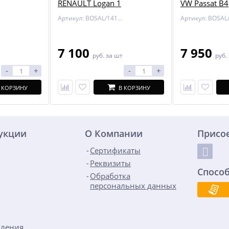
RENAULT Logan 1
VW Passat B4
Артикул: BOSAL/1418-A
7 100
7 950
руб.
за шт
руб.
-
+
-
+
 КОРЗИНУ
В КОРЗИНУ
дукции
О Компании
Присо
Сертификаты
Реквизиты
Спосо
Обработка
персональных данных
пления