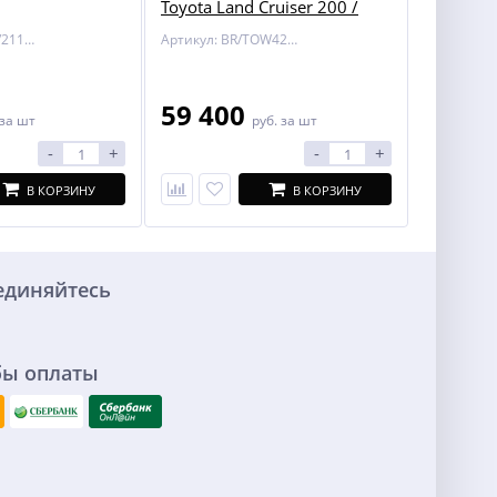
Toyota Land Cruiser 200 /
Lexus LX 450/570
Артикул: BOSAL/2116-A
Артикул: BR/TOW424700
59 400
за шт
руб.
за шт
-
+
-
+
В КОРЗИНУ
В КОРЗИНУ
единяйтесь
бы оплаты