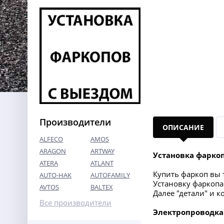
Производители
ОПИСАНИЕ
ALFECO
AMOS
ARAGON
ARTWAY
Установка фарко
ATERA
ATLANT
Купить фаркоп вы т
AUTO-HAK
AUTOFAMILY
Установку фаркопа 
AVTOS
BALTEX
Далее "детали" и 
Все производители
Электропроводка