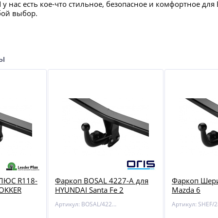
И у нас есть кое-что стильное, безопасное и комфортное д
бой выбор.
ры
ЛЮС R118-
Фаркоп BOSAL 4227-A для
Фаркоп Шери
DOKKER
HYUNDAI Santa Fe 2
Mazda 6
Артикул: BOSAL/4227-A