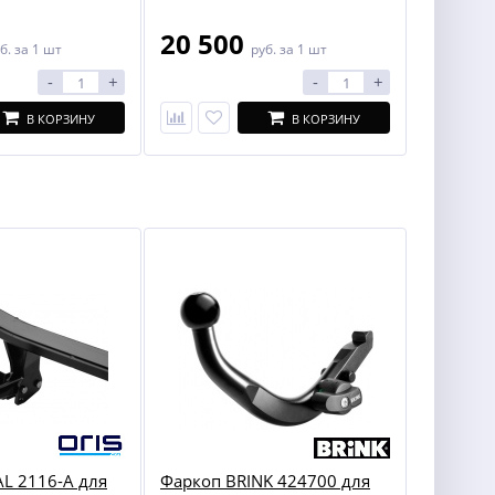
20 500
б.
за 1 шт
руб.
за 1 шт
-
+
-
+
В КОРЗИНУ
В КОРЗИНУ
L 2116-A для
Фаркоп BRINK 424700 для