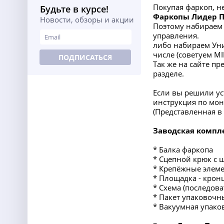
Покупая фаркоп, н
Будьте в курсе!
Фаркопы Лидер 
Новости, обзоры и акции
Поэтому набираем 
управления.
либо набираем Уни
числе (советуем M
ПОДПИСАТЬСЯ
Так же на сайте п
разделе.
Если вы решили ус
инструкция по мон
(Представленная 
Заводская компл
* Балка фаркопа
* Сцепной крюк с 
* Крепёжные элеме
* Площадка - крон
* Схема (последов
* Пакет упаковочн
* Вакуумная упако