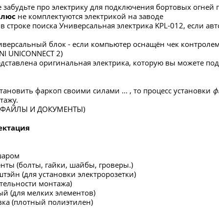
е забудьте про электрику для подключения бортовых огней 
Плюс
не комплектуются электрикой на заводе
в строке поиска Универсальная электрика KPL-012, если 
версальный блок - если компьютер оснащён чек контролем,
INI UNICONNECT 2)
редставлена оригинальная электрика, которую вы можете по
тановить фаркоп своими силами ... , то процесс установки
ф
тажу.
в ФАЙЛЫ И ДОКУМЕНТЫ)
ектация
шаром
нты (болты, гайки, шайбы, гроверы.)
штэйн (для установки электророзетки)
ательности монтажа)
ый (для мелких элементов)
вка (плотный полиэтилен)