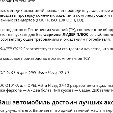
с
гордится тем, что:
ых методик испытаний позволяет проводить усталостные и
зводства, проверку конечных изделий и комплектующих и г
ежных стандартов (ГОСТ Р, ISO, ЕЭК ООН, EU).
 стандартов и Технических условий (ТУ), современное об
яют выпускать для Вас
фаркопы ЛИДЕР ПЛЮС
со стабиль
 соответствующие требованиям и ожиданиям потребителя.
ЛИДЕР ПЛЮС
соответствует всем стандартам качества, что
о массовое производство всех компонентов ТСУ.
 O101-A для OPEL Astra H сед 07-10
 O101-A для OPEL Astra H сед 07-10 разработан специали
а фаркопа — А - два болта. Тип кузова — Седан. Добавляйт
Ваш автомобиль достоин лучших ак
есь улучшить его. Вы знаете, что одной заменой масла и пе