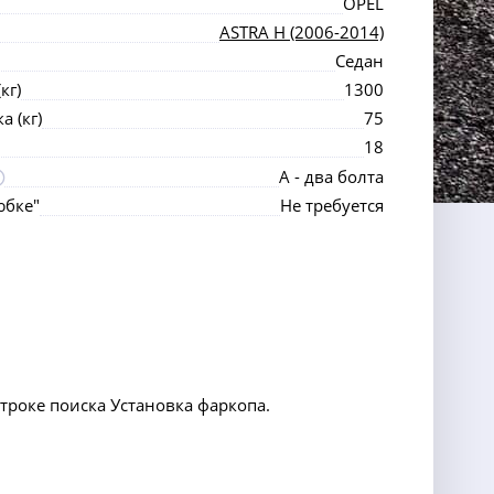
OPEL
ASTRA H (2006-2014)
Седан
кг)
1300
 (кг)
75
18
А - два болта
юбке"
Не требуется
строке поиска Установка фаркопа.