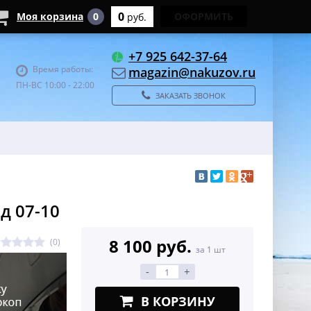
0
Моя корзина
0
ОФОРМИТЬ
руб.
+7 925 642-37-64
Время работы:
magazin@nakuzov.ru
ПН-ВС 10:00 - 22:00
ЗАКАЗАТЬ ЗВОНОК
д 07-10
8 100 руб.
(0)
за 1 шт
-
+
В КОРЗИНУ