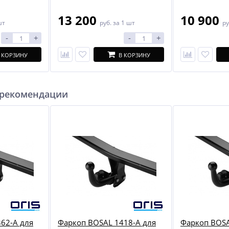
13 200
10 900
шт
руб.
за 1 шт
ру
-
+
-
+
 КОРЗИНУ
В КОРЗИНУ
 рекомендации
62-A для
Фаркоп BOSAL 1418-A для
Фаркоп BOSA