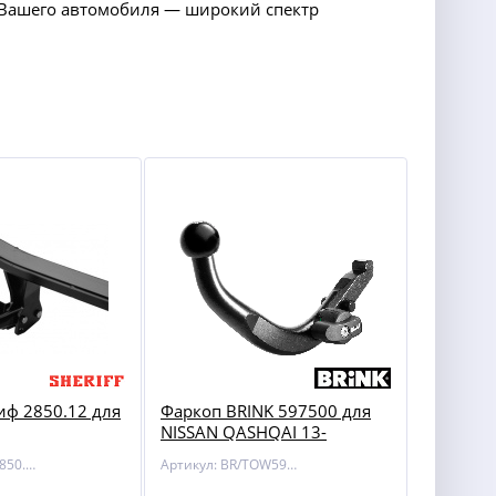
ля Вашего автомобиля — широкий спектр
ф 2850.12 для
Фаркоп BRINK 597500 для
NISSAN QASHQAI 13-
Артикул: SHEF/2850.12
Артикул: BR/TOW597500