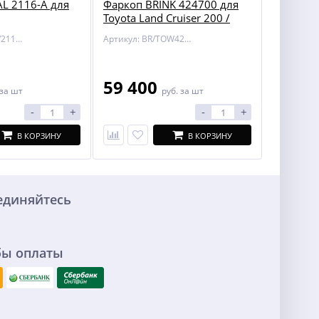
L 2116-A для
Фаркоп BRINK 424700 для
Toyota Land Cruiser 200 /
Lexus LX 450/570
Артикул: BOSAL/2116-A
Артикул: BR/TOW424700
59 400
за шт
руб.
за шт
-
+
-
+
В КОРЗИНУ
В КОРЗИНУ
единяйтесь
бы оплаты