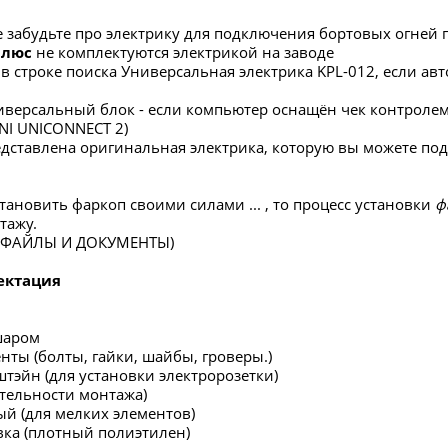
е забудьте про электрику для подключения бортовых огней 
Плюс
не комплектуются электрикой на заводе
в строке поиска Универсальная электрика KPL-012, если 
версальный блок - если компьютер оснащён чек контролем,
INI UNICONNECT 2)
редставлена оригинальная электрика, которую вы можете по
тановить фаркоп своими силами ... , то процесс установки
ф
тажу.
в ФАЙЛЫ И ДОКУМЕНТЫ)
ектация
шаром
нты (болты, гайки, шайбы, гроверы.)
штэйн (для установки электророзетки)
ательности монтажа)
ый (для мелких элементов)
вка (плотный полиэтилен)