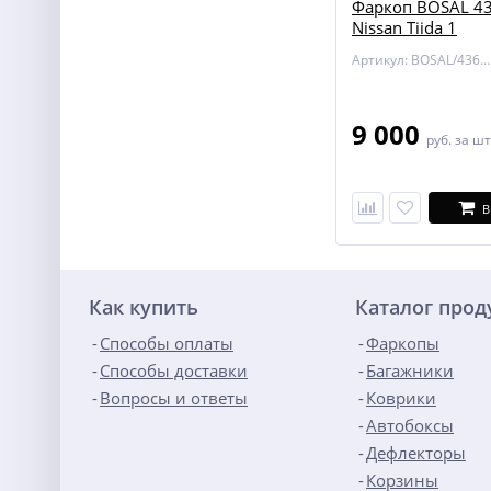
Фаркоп BOSAL 43
Nissan Tiida 1
Артикул: BOSAL/4362-A
9 000
руб.
за шт
В
Как купить
Каталог про
Способы оплаты
Фаркопы
Способы доставки
Багажники
Вопросы и ответы
Коврики
Автобоксы
Дефлекторы
Корзины