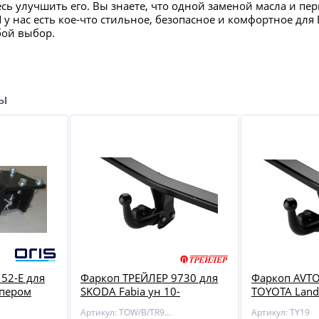
есь улучшить его. Вы знаете, что одной заменой масла и пе
И у нас есть кое-что стильное, безопасное и комфортное д
бой выбор.
ры
52-E для
Фаркоп ТРЕЙЛЕР 9730 для
Фаркоп AVTO
мпером
SKODA Fabia ун 10-
TOYOTA Land 
Артикул: TOW/B/TR9730
Артикул: TY19