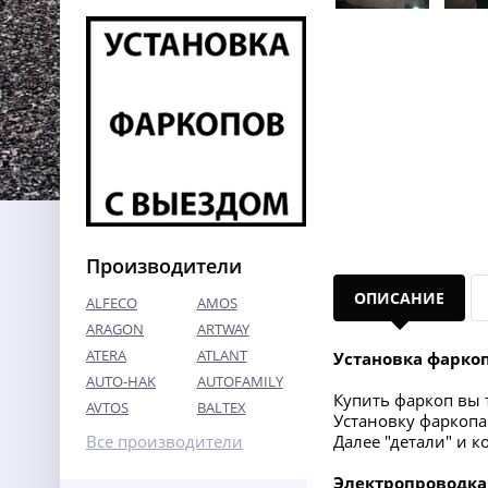
Производители
ОПИСАНИЕ
ALFECO
AMOS
ARAGON
ARTWAY
ATERA
ATLANT
Установка фарко
AUTO-HAK
AUTOFAMILY
Купить фаркоп вы т
AVTOS
BALTEX
Установку фаркопа 
Все производители
Далее "детали" и 
Электропроводка