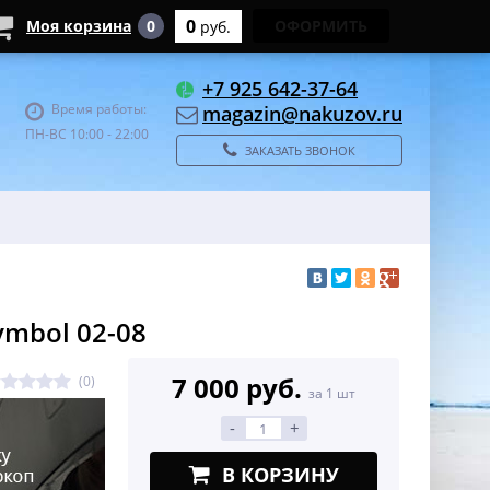
0
Моя корзина
0
ОФОРМИТЬ
руб.
+7 925 642-37-64
Время работы:
magazin@nakuzov.ru
ПН-ВС 10:00 - 22:00
ЗАКАЗАТЬ ЗВОНОК
mbol 02-08
7 000 руб.
(0)
за 1 шт
-
+
В КОРЗИНУ