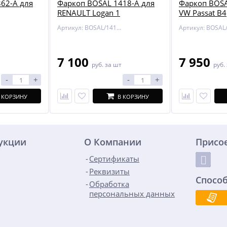
62-A для
Фаркоп BOSAL 1418-A для
Фаркоп BOSA
RENAULT Logan 1
VW Passat B4
Артикул: BOSAL/1418-A
7 100
7 950
руб.
за шт
руб.
-
+
-
+
 КОРЗИНУ
В КОРЗИНУ
дукции
О Компании
Присо
Сертификаты
Реквизиты
Спосо
Обработка
персональных данных