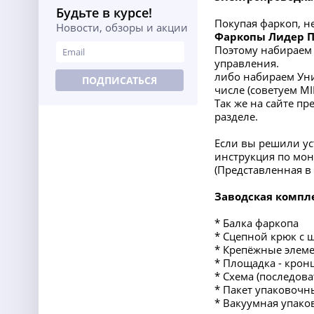
Будьте в курсе!
Покупая фаркоп, н
Новости, обзоры и акции
Фаркопы Лидер 
Поэтому набираем 
управления.
либо набираем Уни
ПОДПИСАТЬСЯ
числе (советуем M
Так же на сайте п
разделе.
Если вы решили ус
инструкция по мон
(Представленная 
Заводская компл
* Балка фаркопа
* Сцепной крюк с 
* Крепёжные элеме
* Площадка - крон
* Схема (последов
* Пакет упаковочн
* Вакуумная упако