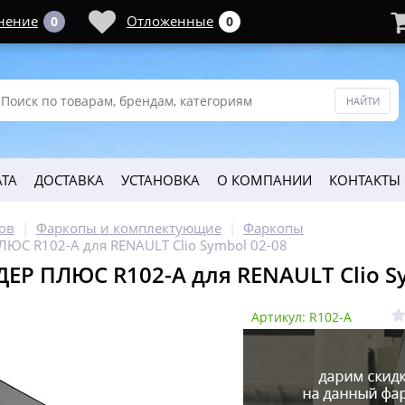
нение
Отложенные
0
0
ТА
ДОСТАВКА
УСТАНОВКА
О КОМПАНИИ
КОНТАКТЫ
ов
Фаркопы и комплектующие
Фаркопы
ЮС R102-A для RENAULT Clio Symbol 02-08
ЕР ПЛЮС R102-A для RENAULT Clio Sy
Артикул: R102-A