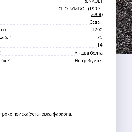
RENAULT
CLIO SYMBOL (1999 -
2008)
Седан
кг)
1200
 (кг)
75
14
А - два болта
юбке"
Не требуется
строке поиска Установка фаркопа.