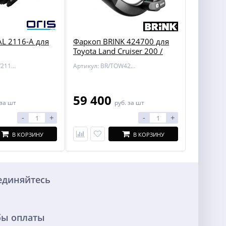
L 2116-A для
Фаркоп BRINK 424700 для
Toyota Land Cruiser 200 /
Lexus LX 450/570
Артикул: BOSAL/2116-A
Артикул: BR/TOW424700
59 400
за шт
руб.
за шт
-
+
-
+
В КОРЗИНУ
В КОРЗИНУ
единяйтесь
бы оплаты