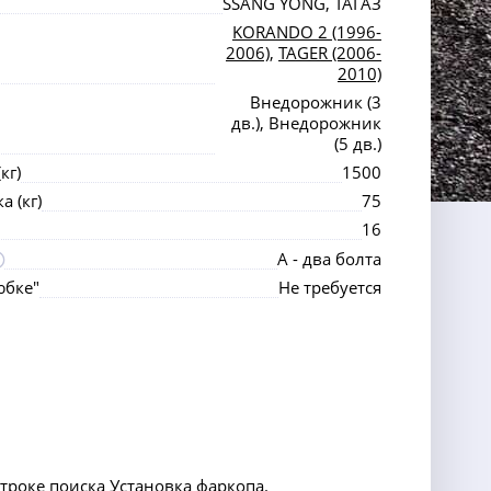
SSANG YONG, ТАГАЗ
KORANDO 2 (1996-
2006)
,
TAGER (2006-
2010)
Внедорожник (3
дв.), Внедорожник
(5 дв.)
кг)
1500
 (кг)
75
16
А - два болта
юбке"
Не требуется
строке поиска Установка фаркопа.