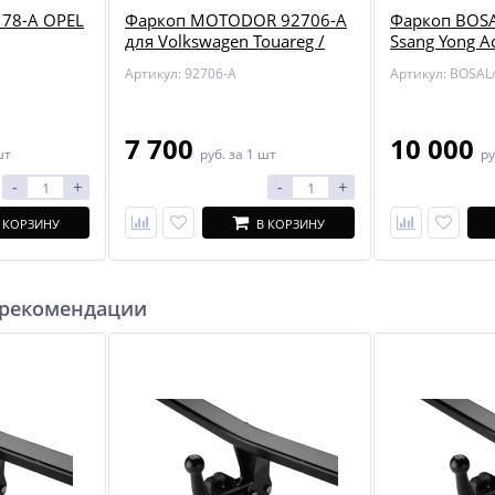
78-A OPEL
Фаркоп MOTODOR 92706-A
Фаркоп BOSA
для Volkswagen Touareg /
Ssang Yong Ac
Audi Q7
Артикул: 92706-A
7 700
10 000
шт
руб.
за 1 шт
ру
-
+
-
+
 КОРЗИНУ
В КОРЗИНУ
 рекомендации