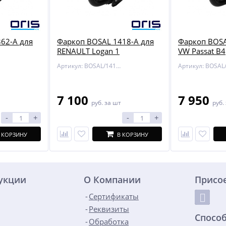
62-A для
Фаркоп BOSAL 1418-A для
Фаркоп BOSA
RENAULT Logan 1
VW Passat B4
Артикул: BOSAL/1418-A
7 100
7 950
руб.
за шт
руб.
-
+
-
+
 КОРЗИНУ
В КОРЗИНУ
дукции
О Компании
Присо
Сертификаты
Реквизиты
Спосо
Обработка