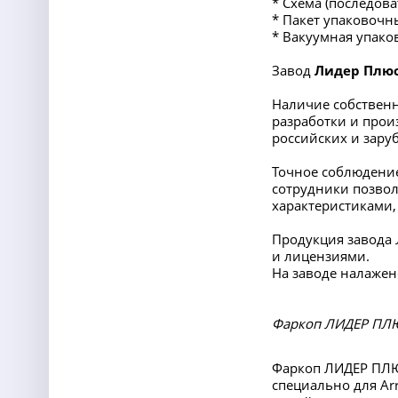
* Схема (последов
* Пакет упаковочн
* Вакуумная упако
Завод
Лидер Плю
Наличие собственн
разработки и прои
российских и заруб
Точное соблюдение
сотрудники позвол
характеристиками,
Продукция завода
и лицензиями.
На заводе налажен
Фаркоп ЛИДЕР ПЛЮС
Фаркоп ЛИДЕР ПЛЮС
специально для Arr