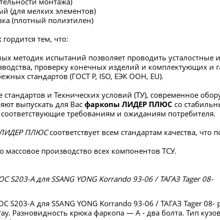
ательности монтажа)
ый (для мелких элементов)
вка (плотный полиэтилен)
с
гордится тем, что:
ых методик испытаний позволяет проводить усталостные и
зводства, проверку конечных изделий и комплектующих и г
ежных стандартов (ГОСТ Р, ISO, ЕЭК ООН, EU).
 стандартов и Технических условий (ТУ), современное об
яют выпускать для Вас
фаркопы ЛИДЕР ПЛЮС
со стабиль
 соответствующие требованиям и ожиданиям потребителя.
ЛИДЕР ПЛЮС
соответствует всем стандартам качества, что
о массовое производство всех компонентов ТСУ.
 S203-A для SSANG YONG Korrando 93-06 / ТАГАЗ Tager 08-
 S203-A для SSANG YONG Korrando 93-06 / ТАГАЗ Tager 08-
ay. Разновидность крюка фаркопа — А - два болта. Тип кузо