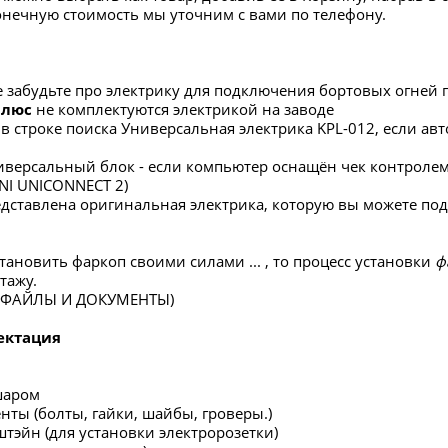
конечную стоимость мы уточним с вами по телефону.
е забудьте про электрику для подключения бортовых огней 
Плюс
не комплектуются электрикой на заводе
в строке поиска Универсальная электрика KPL-012, если 
версальный блок - если компьютер оснащён чек контролем,
INI UNICONNECT 2)
редставлена оригинальная электрика, которую вы можете по
тановить фаркоп своими силами ... , то процесс установки
ф
тажу.
в ФАЙЛЫ И ДОКУМЕНТЫ)
ектация
шаром
нты (болты, гайки, шайбы, гроверы.)
штэйн (для установки электророзетки)