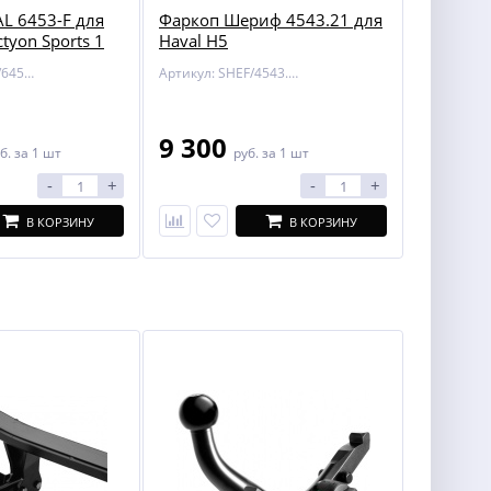
L 6453-F для
Фаркоп Шериф 4543.21 для
tyon Sports 1
Haval H5
Артикул: BOSAL/6453-F
Артикул: SHEF/4543.21
9 300
б.
за 1 шт
руб.
за 1 шт
-
+
-
+
В КОРЗИНУ
В КОРЗИНУ