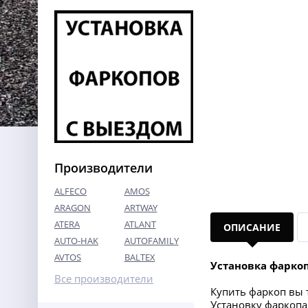
Производители
ALFECO
AMOS
ARAGON
ARTWAY
ATERA
ATLANT
ОПИСАНИЕ
AUTO-HAK
AUTOFAMILY
AVTOS
BALTEX
Установка фарко
Все производители
Купить фаркоп вы т
Установку фаркопа 