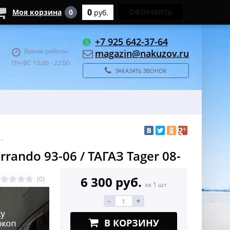
0
Моя корзина
0
ОФОРМИТЬ
руб.
+7 925 642-37-64
Время работы:
magazin@nakuzov.ru
ПН-ВС 10:00 - 22:00
ЗАКАЗАТЬ ЗВОНОК
-
ndo 93-06 / ТАГАЗ Tager 08-
6 300 руб.
(0)
за 1 шт
-
+
В КОРЗИНУ