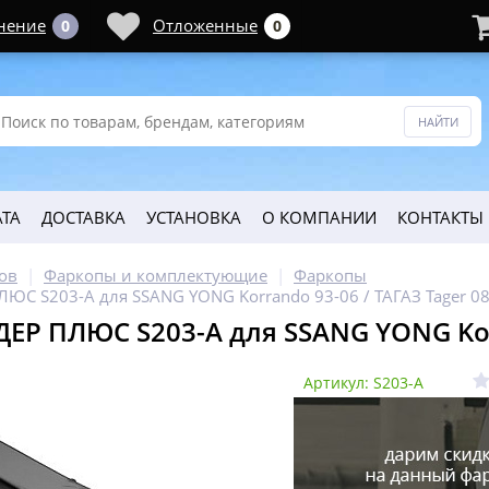
нение
Отложенные
0
0
ТА
ДОСТАВКА
УСТАНОВКА
О КОМПАНИИ
КОНТАКТЫ
ов
Фаркопы и комплектующие
Фаркопы
ЮС S203-A для SSANG YONG Korrando 93-06 / ТАГАЗ Tager 08
ЕР ПЛЮС S203-A для SSANG YONG Korra
Артикул: S203-A