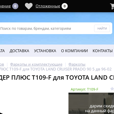
нение
Отложенные
0
0
ТА
ДОСТАВКА
УСТАНОВКА
О КОМПАНИИ
КОНТАКТЫ
ов
Фаркопы и комплектующие
Фаркопы
ЮС T109-F для TOYOTA LAND CRUISER PRADO 90 5 дв 96-02
ЕР ПЛЮС T109-F для TOYOTA LAND CR
Артикул: T109-F