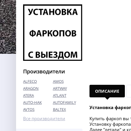
Производители
ALFECO
AMOS
ARAGON
ARTWAY
ОПИСАНИЕ
ATERA
ATLANT
AUTO-HAK
AUTOFAMILY
Установка фарко
AVTOS
BALTEX
Все производители
Купить фаркоп вы т
Установку фаркопа 
Далее "детали" и 