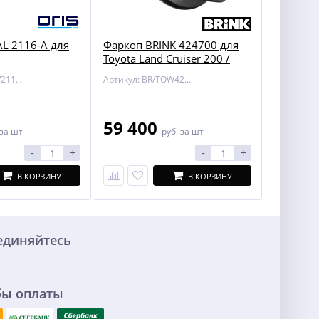
L 2116-A для
Фаркоп BRINK 424700 для
Toyota Land Cruiser 200 /
Lexus LX 450/570
Артикул: BOSAL/2116-A
Артикул: BR/TOW424700
59 400
за шт
руб.
за шт
-
+
-
+
В КОРЗИНУ
В КОРЗИНУ
единяйтесь
бы оплаты