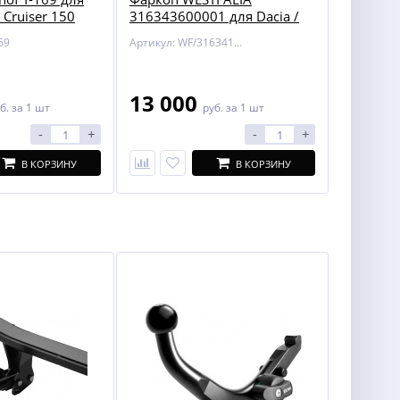
Cruiser 150
316343600001 для Dacia /
Renault /Sandero / Sandero
69
Артикул: WF/316341600001
Stepway 13-
13 000
б.
за 1 шт
руб.
за 1 шт
-
+
-
+
В КОРЗИНУ
В КОРЗИНУ