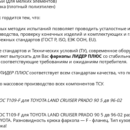
ый (для мелких элементов)
вка (плотный полиэтилен)
с
гордится тем, что:
ых методик испытаний позволяет проводить усталостные и
зводства, проверку конечных изделий и комплектующих и г
ежных стандартов (ГОСТ Р, ISO, ЕЭК ООН, EU).
 стандартов и Технических условий (ТУ), современное об
яют выпускать для Вас
фаркопы ЛИДЕР ПЛЮС
со стабиль
 соответствующие требованиям и ожиданиям потребителя.
ЛИДЕР ПЛЮС
соответствует всем стандартам качества, что
о массовое производство всех компонентов ТСУ.
 T109-F для TOYOTA LAND CRUISER PRADO 90 5 дв 96-02
 T109-F для TOYOTA LAND CRUISER PRADO 90 5 дв 96-02 р
YOTA. Разновидность крюка фаркопа — F - фланец. Тип кузов
ка!