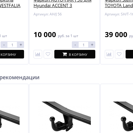
WESTFALIA
Hyundai ACCENT 3
TOYOTA Land 
ля
Артикул: AH/J 56
Артикул: SH/T-1
6 / C292 /
GLS X166 /
10 000
39 000
1 шт
руб.
за 1 шт
ру
-
+
-
+
 КОРЗИНУ
В КОРЗИНУ
 рекомендации