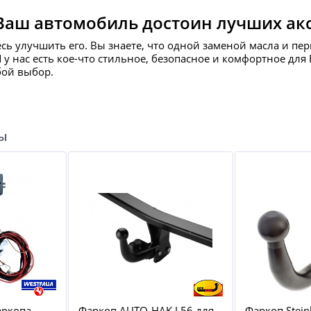
Ваш автомобиль достоин лучших ак
есь улучшить его. Вы знаете, что одной заменой масла и пе
И у нас есть кое-что стильное, безопасное и комфортное д
бой выбор.
ры
аркопа
Фаркоп AUTO-HAK J 56 для
Фаркоп Stein