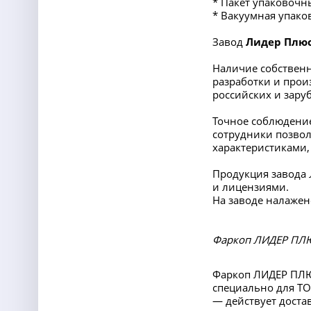
* Пакет упаковочн
* Вакуумная упако
Завод
Лидер Плю
Наличие собственн
разработки и прои
российских и заруб
Точное соблюдение
сотрудники позвол
характеристиками,
Продукция завода
и лицензиями.
На заводе налажен
Фаркоп ЛИДЕР ПЛЮС
Фаркоп ЛИДЕР ПЛЮС
специально для TO
— действует достав