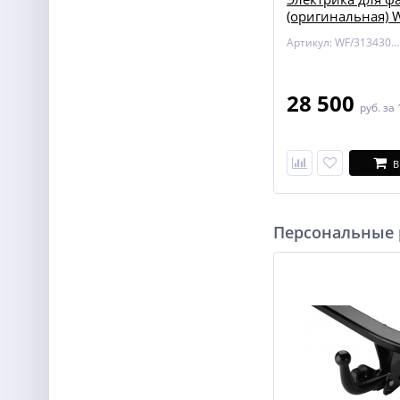
(оригинальная) 
313430300113 д
Артикул: WF/313430300113
Mercedes GLE W16
M-KLASSE W166 / 
GL X166
28 500
руб.
за 
В
Персональные