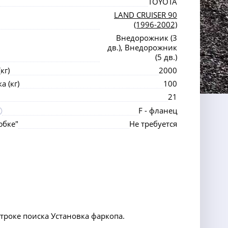
TOYOTA
LAND CRUISER 90
(1996-2002)
Внедорожник (3
дв.), Внедорожник
(5 дв.)
кг)
2000
 (кг)
100
21
F - фланец
юбке"
Не требуется
строке поиска Установка фаркопа.