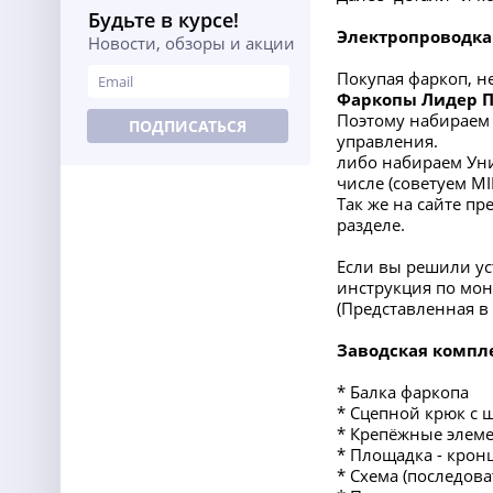
Будьте в курсе!
Электропроводка
Новости, обзоры и акции
Покупая фаркоп, н
Фаркопы Лидер 
Поэтому набираем 
ПОДПИСАТЬСЯ
управления.
либо набираем Уни
числе (советуем M
Так же на сайте п
разделе.
Если вы решили ус
инструкция по мон
(Представленная 
Заводская компл
* Балка фаркопа
* Сцепной крюк с 
* Крепёжные элеме
* Площадка - крон
* Схема (последов