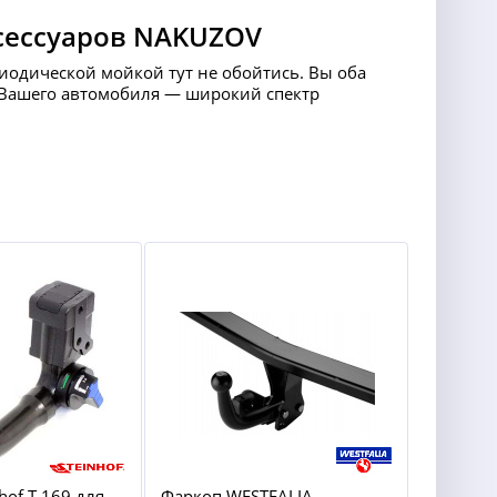
сессуаров NAKUZOV
риодической мойкой тут не обойтись. Вы оба
ля Вашего автомобиля — широкий спектр
hof T-169 для
Фаркоп WESTFALIA