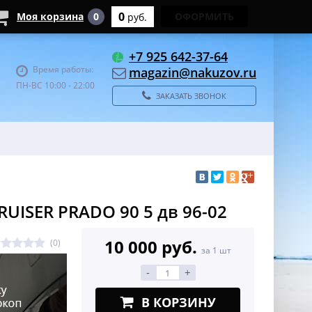
0
Моя корзина
0
ОФОРМИТЬ
руб.
+7 925 642-37-64
Время работы:
magazin@nakuzov.ru
ПН-ВС 10:00 - 22:00
ЗАКАЗАТЬ ЗВОНОК
UISER PRADO 90 5 дв 96-02
10 000 руб.
(0)
за 1 шт
-
+
В КОРЗИНУ