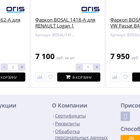
62-A для
Фаркоп BOSAL 1418-A для
Фаркоп BOSA
RENAULT Logan 1
VW Passat B4
Артикул: BOSAL/1418-A
7 100
7 950
руб.
за шт
руб.
-
+
-
+
 КОРЗИНУ
В КОРЗИНУ
дукции
О Компании
Присо
Сертификаты
Реквизиты
Спосо
Обработка
персональных данных