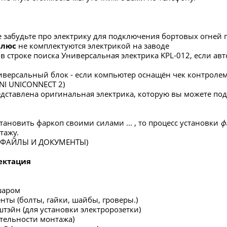
е забудьте про электрику для подключения бортовых огней 
Плюс
не комплектуются электрикой на заводе
в строке поиска Универсальная электрика KPL-012, если 
версальный блок - если компьютер оснащён чек контролем,
INI UNICONNECT 2)
редставлена оригинальная электрика, которую вы можете по
тановить фаркоп своими силами ... , то процесс установки
ф
тажу.
в ФАЙЛЫ И ДОКУМЕНТЫ)
ектация
шаром
нты (болты, гайки, шайбы, гроверы.)
штэйн (для установки электророзетки)
ательности монтажа)