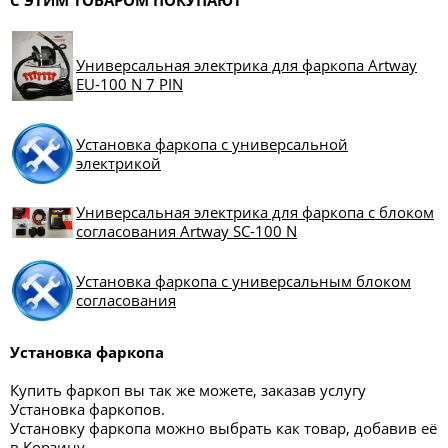
С ЭТИМ ТОВАРОМ ПОКУПАЮТ
Универсальная электрика для фаркопа Artway
EU-100 N 7 PIN
Установка фаркопа с универсальной
электрикой
Универсальная электрика для фаркопа с блоком
согласования Artway SC-100 N
Установка фаркопа с универсальным блоком
согласования
Установка фаркопа
Купить фаркоп вы так же можете, заказав услугу
Установка фаркопов.
Установку фаркопа можно выбрать как товар, добавив её
в Корзину.