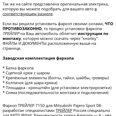
Так же на сайте представлена оригинальная электрика,
которую вы можете подобрать для вашего авто
в
соответствующем разделе
.
Если вы решили установить фаркоп своими силами,
ЧТО
ПРОТИВОЗАКОННО
, то процесс установки фаркопа
ТРЕЙЛЕР
на Ваш автомобиль облегчит
инструкция по
монтажу
, которую можно скачать через "кнопку"
ФАЙЛЫ И ДОКУМЕНТЫ
расположенную выше на
странице.
Заводская комплектация фаркопа
* Балка фаркопа
* Сцепной крюк с шаром
* Крепёжные элементы (болты, гайки, шайбы, гроверы)
* Колпачок (для шара крюка)
* Площадка - кронштэйн (для установки электророзетки)
* Схема (последовательности монтажа и подключения)
Фаркоп ТРЕЙЛЕР 7150 для Mitsubishi Pajero Sport 08-
разработан специалистами
ТРЕЙЛЕР
Россия специально
для MITSUBISHI. Разновидность крюка фаркопа — А - два