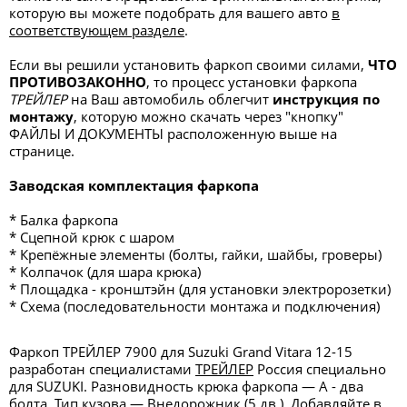
которую вы можете подобрать для вашего авто
в
соответствующем разделе
.
Если вы решили установить фаркоп своими силами,
ЧТО
ПРОТИВОЗАКОННО
, то процесс установки фаркопа
ТРЕЙЛЕР
на Ваш автомобиль облегчит
инструкция по
монтажу
, которую можно скачать через "кнопку"
ФАЙЛЫ И ДОКУМЕНТЫ
расположенную выше на
странице.
Заводская комплектация фаркопа
* Балка фаркопа
* Сцепной крюк с шаром
* Крепёжные элементы (болты, гайки, шайбы, гроверы)
* Колпачок (для шара крюка)
* Площадка - кронштэйн (для установки электророзетки)
* Схема (последовательности монтажа и подключения)
Фаркоп ТРЕЙЛЕР 7900 для Suzuki Grand Vitara 12-15
разработан специалистами
ТРЕЙЛЕР
Россия специально
для SUZUKI. Разновидность крюка фаркопа — А - два
болта. Тип кузова — Внедорожник (5 дв.). Добавляйте в