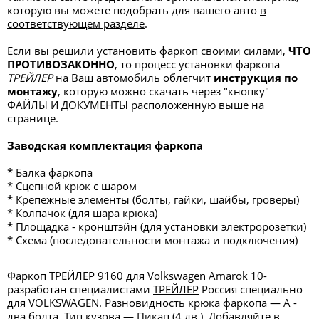
которую вы можете подобрать для вашего авто
в
соответствующем разделе
.
Если вы решили установить фаркоп своими силами,
ЧТО
ПРОТИВОЗАКОННО
, то процесс установки фаркопа
ТРЕЙЛЕР
на Ваш автомобиль облегчит
инструкция по
монтажу
, которую можно скачать через "кнопку"
ФАЙЛЫ И ДОКУМЕНТЫ
расположенную выше на
странице.
Заводская комплектация фаркопа
* Балка фаркопа
* Сцепной крюк с шаром
* Крепёжные элементы (болты, гайки, шайбы, гроверы)
* Колпачок (для шара крюка)
* Площадка - кронштэйн (для установки электророзетки)
* Схема (последовательности монтажа и подключения)
Фаркоп ТРЕЙЛЕР 9160 для Volkswagen Amarok 10-
разработан специалистами
ТРЕЙЛЕР
Россия специально
для VOLKSWAGEN. Разновидность крюка фаркопа — А -
два болта. Тип кузова — Пикап (4 дв.). Добавляйте в