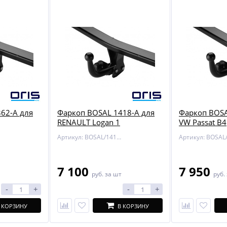
62-A для
Фаркоп BOSAL 1418-A для
Фаркоп BOSA
RENAULT Logan 1
VW Passat B4
Артикул: BOSAL/1418-A
7 100
7 950
руб.
за шт
руб.
-
+
-
+
 КОРЗИНУ
В КОРЗИНУ