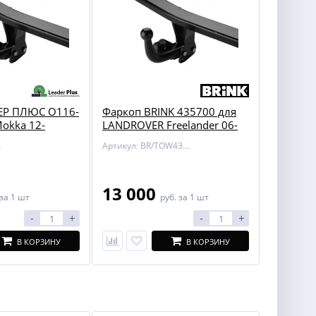
ЕР ПЛЮС O116-
Фаркоп BRINK 435700 для
Mokka 12-
LANDROVER Freelander 06-
A
Артикул: BR/TOW435700
13 000
за 1 шт
руб.
за 1 шт
-
+
-
+
В КОРЗИНУ
В КОРЗИНУ