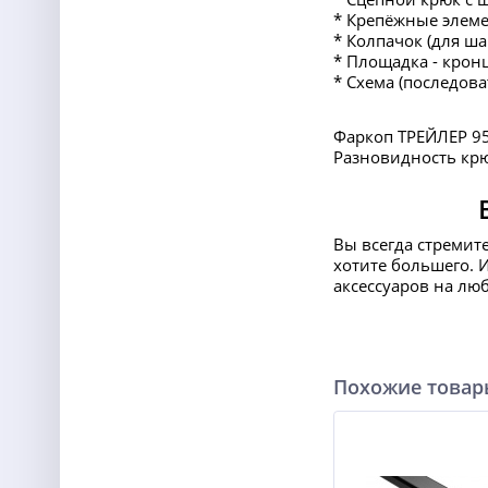
* Крепёжные элеме
* Колпачок (для ша
* Площадка - крон
* Схема (последов
Фаркоп ТРЕЙЛЕР 951
Разновидность крю
Вы всегда стремит
хотите большего. 
аксессуаров на лю
Похожие това