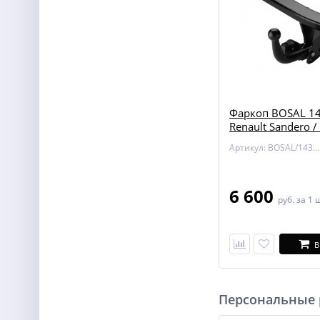
Фаркоп BOSAL 14
Renault Sandero /
Stepway
Артикул: BOSAL/1433-AN
6 600
руб.
за 1 
В
Персональные