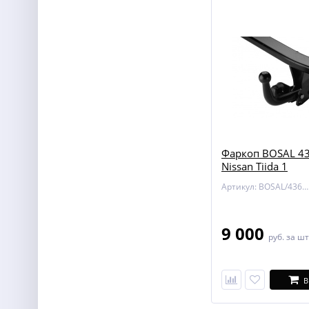
Фаркоп BOSAL 43
Nissan Tiida 1
Артикул: BOSAL/4362-A
9 000
руб.
за шт
В