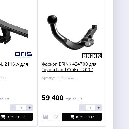
L 2116-A для
Фаркоп BRINK 424700 для
Toyota Land Cruiser 200 /
Lexus LX 450/570
Артикул: BOSAL/2116-A
Артикул: BR/TOW424700
59 400
за шт
руб.
за шт
-
+
-
+
В КОРЗИНУ
В КОРЗИНУ