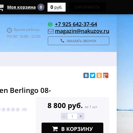
0
Моя корзина
0
ОФОРМИТЬ
руб.
+7 925 642-37-64
Время работы:
magazin@nakuzov.ru
ПН-ВС 10:00 - 22:00
ЗАКАЗАТЬ ЗВОНОК
n Berlingo 08-
8 800 руб.
за 1 шт
(0)
-
+
В КОРЗИНУ