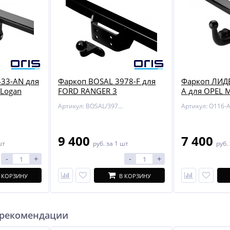
33-AN для
Фаркоп BOSAL 3978-F для
Фаркоп ЛИД
 Logan
FORD RANGER 3
A для OPEL 
Артикул: BOSAL/3978-F
Артикул: O116-
9 400
7 400
шт
руб.
за 1 шт
руб.
-
+
-
+
 КОРЗИНУ
В КОРЗИНУ
 рекомендации