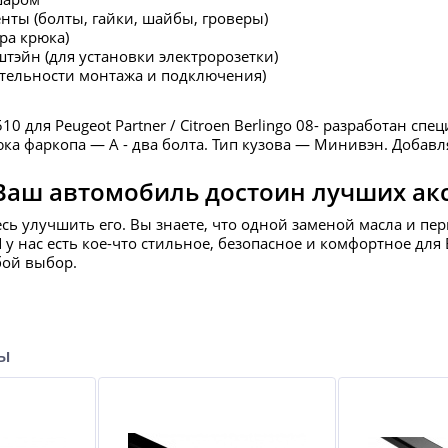
нты (болты, гайки, шайбы, гроверы)
ра крюка)
штэйн (для установки электророзетки)
ательности монтажа и подключения)
0 для Peugeot Partner / Citroen Berlingo 08- разработан сп
ка фаркопа — А - два болта. Тип кузова — Минивэн. Добавля
Ваш автомобиль достоин лучших ак
есь улучшить его. Вы знаете, что одной заменой масла и пе
И у нас есть кое-что стильное, безопасное и комфортное д
бой выбор.
ры