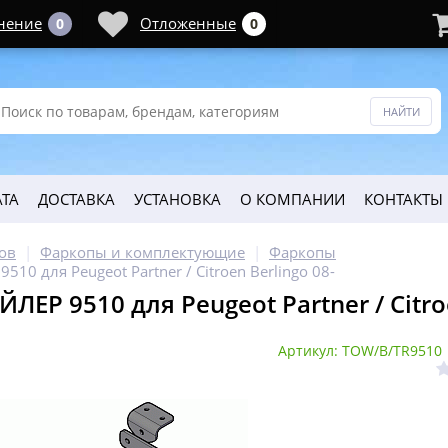
нение
Отложенные
0
0
ТА
ДОСТАВКА
УСТАНОВКА
О КОМПАНИИ
КОНТАКТЫ
ов
Фаркопы и комплектующие
Фаркопы
510 для Peugeot Partner / Citroen Berlingo 08-
ЛЕР 9510 для Peugeot Partner / Citroe
Артикул: TOW/B/TR9510