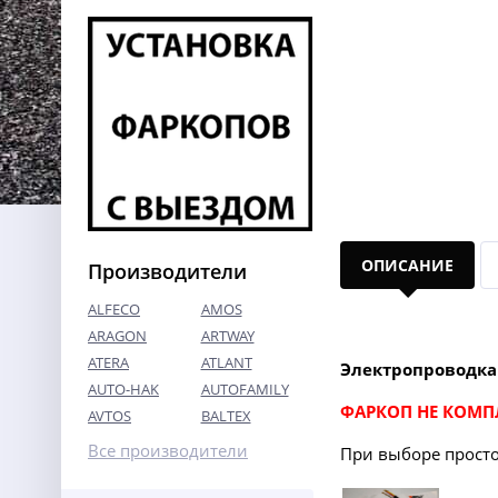
ОПИСАНИЕ
Производители
ALFECO
AMOS
ARAGON
ARTWAY
ATERA
ATLANT
Электропроводка
AUTO-HAK
AUTOFAMILY
ФАРКОП НЕ КОМП
AVTOS
BALTEX
Все производители
При выборе просто