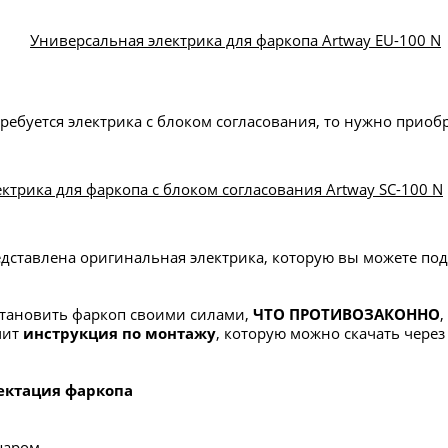
Универсальная электрика для фаркопа Artway EU-100 N
ребуется электрика с блоком согласования, то нужно приоб
ктрика для фаркопа с блоком согласования Artway SC-100 N
редставлена оригинальная электрика, которую вы можете по
становить фаркоп своими силами,
ЧТО ПРОТИВОЗАКОННО
,
чит
инструкция по монтажу
, которую можно скачать чер
ектация фаркопа
шаром