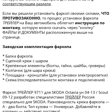
соответствующем разделе
.
Если вы решили установить фаркоп своими силами,
ЧТО
ПРОТИВОЗАКОННО
, то процесс установки фаркопа
ТРЕЙЛЕР
на Ваш автомобиль облегчит
инструкция по
монтажу
, которую можно скачать через "кнопку"
ФАЙЛЫ И ДОКУМЕНТЫ
расположенную выше на
странице.
Заводская комплектация фаркопа
* Балка фаркопа
* Сцепной крюк с шаром
* Крепёжные элементы (болты, гайки, шайбы, гроверы)
* Колпачок (для шара крюка)
* Площадка - кронштэйн (для установки электророзетки)
* Схема (последовательности монтажа и подключения)
Фаркоп ТРЕЙЛЕР 9711 для SKODA Octavia ун 04-13 / Scout
09-12 разработан специалистами
ТРЕЙЛЕР
Россия
специально для SKODA. Разновидность крюка фаркопа —
А - два болта. Тип кузова — Универсал. Добавляйте в
корзину — действует доставка!