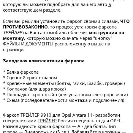
которую вы можете подобрать для вашего авто
в
соответствующем разделе
.
Если вы решили установить фаркоп своими силами,
ЧТО
ПРОТИВОЗАКОННО
, то процесс установки фаркопа
ТРЕЙЛЕР
на Ваш автомобиль облегчит
инструкция по
монтажу
, которую можно скачать через "кнопку"
ФАЙЛЫ И ДОКУМЕНТЫ
расположенную выше на
странице.
Заводская комплектация фаркопа
* Балка фаркопа
* Сцепной крюк с шаром
* Крепёжные элементы (болты, гайки, шайбы, гроверы)
* Колпачок (для шара крюка)
* Площадка - кронштэйн (для установки электророзетки)
* Схема (последовательности монтажа и подключения)
Фаркоп ТРЕЙЛЕР 9910 для Opel Antara 11- разработан
специалистами
ТРЕЙЛЕР
Россия специально для OPEL.
Разновидность крюка фаркопа — А - два болта. Тип
кузова — Внедорожник (5 дв.). Добавляйте в корзину —