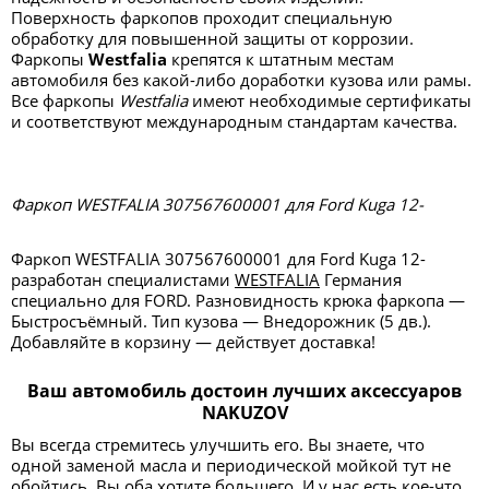
Поверхность фаркопов проходит специальную
обработку для повышенной защиты от коррозии.
Фаркопы
Westfalia
крепятся к штатным местам
автомобиля без какой-либо доработки кузова или рамы.
Все фаркопы
Westfalia
имеют необходимые сертификаты
и соответствуют международным стандартам качества.
Фаркоп WESTFALIA 307567600001 для Ford Kuga 12-
Фаркоп WESTFALIA 307567600001 для Ford Kuga 12-
разработан специалистами
WESTFALIA
Германия
специально для FORD. Разновидность крюка фаркопа —
Быстросъёмный. Тип кузова — Внедорожник (5 дв.).
Добавляйте в корзину — действует доставка!
Ваш автомобиль достоин лучших аксессуаров
NAKUZOV
Вы всегда стремитесь улучшить его. Вы знаете, что
одной заменой масла и периодической мойкой тут не
обойтись. Вы оба хотите большего. И у нас есть кое-что