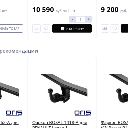
10 590
9 200
1 шт
руб.
за 1 шт
руб.
-
+
АЗАТЬ ТОВАР
В КОРЗИНУ
 рекомендации
62-A для
Фаркоп BOSAL 1418-A для
Фаркоп BOSA
RENAULT Logan 1
VW Passat B4