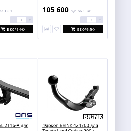
105 600
за 1 шт
руб.
за 1 шт
-
+
-
+
В КОРЗИНУ
В КОРЗИНУ
L 2116-A для
Фаркоп BRINK 424700 для
Toyota Land Cruiser 200 /