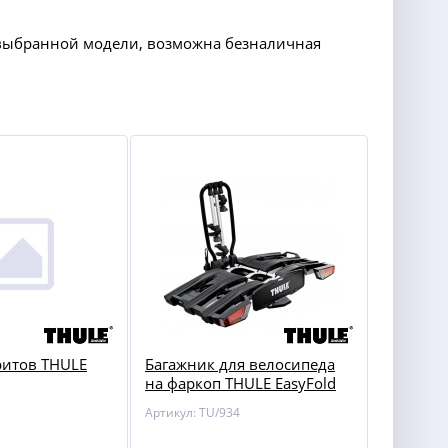
у выбранной модели, возможна безналичная
ритов THULE
Багажник для велосипеда
на фаркоп THULE EasyFold
XT 3 934
Артикул: TU/934