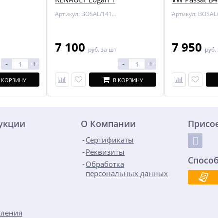
Артикул: BOSAL/1418-A
7 100
7 950
руб.
за шт
руб.
-
+
-
+
 КОРЗИНУ
В КОРЗИНУ
дукции
О Компании
Присо
Сертификаты
Реквизиты
Спосо
Обработка
персональных данных
пления