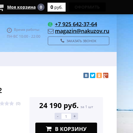
0
Моя корзина
0
ОФОРМИТЬ
руб.
+7 925 642-37-64
Время работы:
magazin@nakuzov.ru
ПН-ВС 10:00 - 22:00
ЗАКАЗАТЬ ЗВОНОК
2
24 190 руб.
(0)
за 1 шт
-
+
В КОРЗИНУ