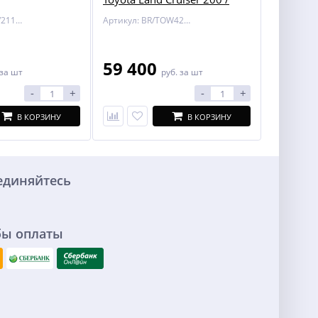
Lexus LX 450/570
Артикул: BOSAL/2116-A
Артикул: BR/TOW424700
59 400
за шт
руб.
за шт
-
+
-
+
В КОРЗИНУ
В КОРЗИНУ
единяйтесь
бы оплаты