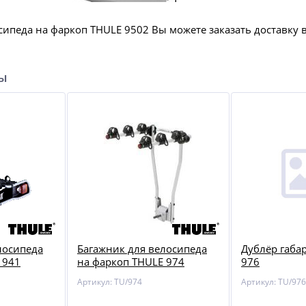
сипеда на фаркоп THULE 9502 Вы можете заказать доставк
ры
лосипеда
Багажник для велосипеда
Дублёр габа
 941
на фаркоп THULE 974
976
Артикул: TU/974
Артикул: TU/976