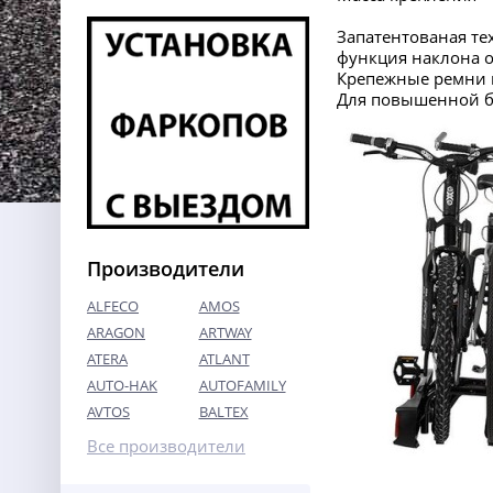
Запатентованая те
функция наклона о
Крепежные ремни 
Для повышенной бе
Производители
ALFECO
AMOS
ARAGON
ARTWAY
ATERA
ATLANT
AUTO-HAK
AUTOFAMILY
AVTOS
BALTEX
Все производители