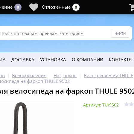
нение
Отложенные
0
0
ТА
ДОСТАВКА
УСТАНОВКА
О КОМПАНИИ
КОНТАКТЫ
ов
Велокрепления
На фаркоп
Велокрепления THULE
лосипеда на фаркоп THULE 9502
ля велосипеда на фаркоп THULE 950
Артикул: TU/9502