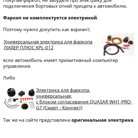
Покупая фаркоп, не забудьте про электрику для
подключения бортовых огней прицепа к автомобилю.
Фаркоп не комплектуется электрикой
.
Поэтому нужно докупить как вариант;
Универсальная электрика для фаркопа
ЛИДЕР ПЛЮС KPL-012
если автомобиль имеет примитивный компьютер
управления.
Либо
Электрика для фаркопа,
универсальная,
с блоком согласования QUASAR WH1-PRO-
G7 (Смарт - Коннект)
Так же на сайте представлена
оригинальная электрика