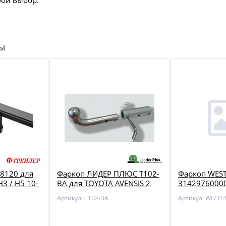
бой выбор.
ры
8120 для
Фаркоп ЛИДЕР ПЛЮС T102-
Фаркоп WEST
Н3 / Н5 10-
BA для TOYOTA AVENSIS 2
31429760000
Артикул: T102-BA