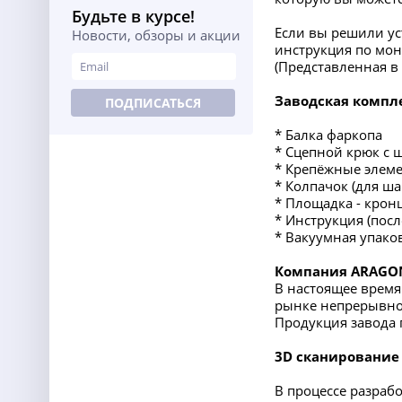
Будьте в курсе!
Если вы решили ус
Новости, обзоры и акции
инструкция по мон
(Представленная 
Заводская компл
ПОДПИСАТЬСЯ
* Балка фаркопа
* Сцепной крюк с 
* Крепёжные элеме
* Колпачок (для ша
* Площадка - крон
* Инструкция (пос
* Вакуумная упако
Компания ARAGO
В настоящее врем
рынке непрерывно 
Продукция завода 
3D сканирование
В процессе разраб