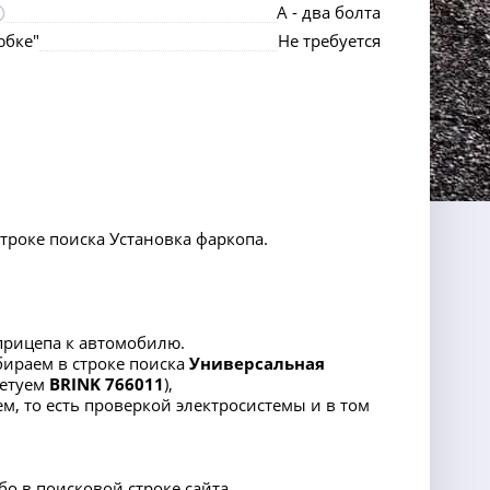
А - два болта
юбке"
Не требуется
строке поиска Установка фаркопа.
прицепа к автомобилю.
набираем в строке поиска
Универсальная
ветуем
BRINK 766011
),
м, то есть проверкой электросистемы и в том
о в поисковой строке сайта.