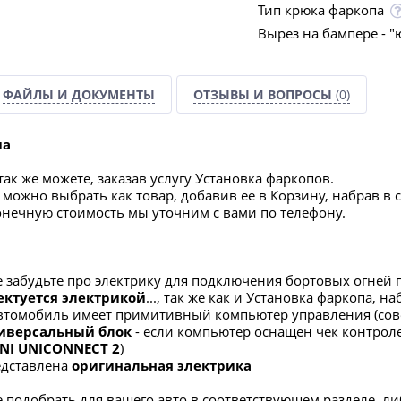
Тип крюка фаркопа
Вырез на бампере - "
ФАЙЛЫ И ДОКУМЕНТЫ
ОТЗЫВЫ И ВОПРОСЫ
(0)
па
ак же можете, заказав услугу Установка фаркопов.
можно выбрать как товар, добавив её в Корзину, набрав в 
конечную стоимость мы уточним с вами по телефону.
е забудьте про электрику для подключения бортовых огней 
ектуется электрикой
..., так же как и Установка фаркопа, 
автомобиль имеет примитивный компьютер управления (со
иверсальный блок
- если компьютер оснащён чек контроле
NI UNICONNECT 2
)
редставлена
оригинальная электрика
 подобрать для вашего авто в соответствующем разделе, либ