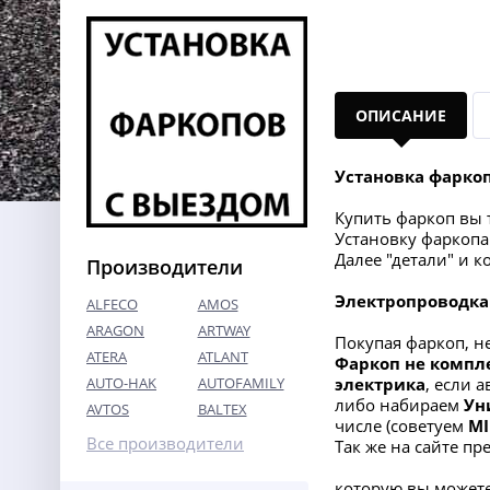
ОПИСАНИЕ
Установка фарко
Купить фаркоп вы т
Установку фаркопа 
Далее "детали" и 
Производители
Электропроводка
ALFECO
AMOS
ARAGON
ARTWAY
Покупая фаркоп, н
ATERA
ATLANT
Фаркоп не компл
AUTO-HAK
AUTOFAMILY
электрик
а
, если 
либо набираем
Ун
AVTOS
BALTEX
числе (советуем
MI
Все производители
Так же на сайте п
которую вы можете