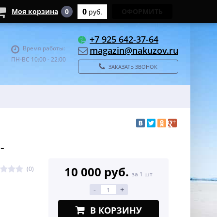
0
Моя корзина
0
ОФОРМИТЬ
руб.
+7 925 642-37-64
Время работы:
magazin@nakuzov.ru
ПН-ВС 10:00 - 22:00
ЗАКАЗАТЬ ЗВОНОК
-
10 000 руб.
(0)
за 1 шт
-
+
В КОРЗИНУ