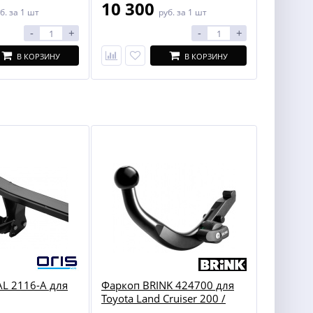
10 300
б.
за 1 шт
руб.
за 1 шт
-
+
-
+
В КОРЗИНУ
В КОРЗИНУ
L 2116-A для
Фаркоп BRINK 424700 для
Toyota Land Cruiser 200 /
Lexus LX 450/570