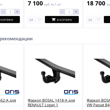
7 100
18 700
шт
руб.
за 1 шт
ру
-
+
-
+
 КОРЗИНУ
В КОРЗИНУ
 рекомендации
62-A для
Фаркоп BOSAL 1418-A для
Фаркоп BOSA
RENAULT Logan 1
VW Passat B4