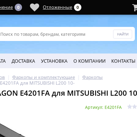
нение
Отложенные
0
0
ТА
ДОСТАВКА
УСТАНОВКА
О КОМПАНИИ
КОНТАКТЫ
ов
Фаркопы и комплектующие
Фаркопы
4201FA для MITSUBISHI L200 10-
GON E4201FA для MITSUBISHI L200 10
Артикул: E4201FA