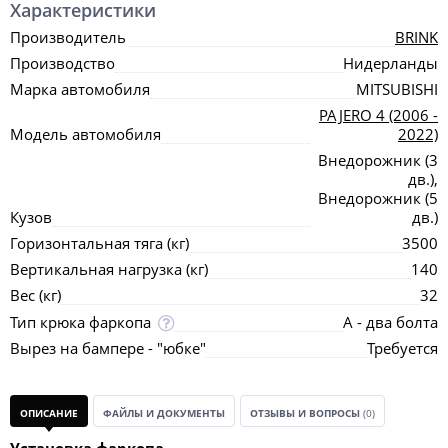
Характеристики
Производитель
BRINK
Производство
Нидерланды
Марка автомобиля
MITSUBISHI
PAJERO 4 (2006 -
Модель автомобиля
2022)
Внедорожник (3
дв.),
Внедорожник (5
Кузов
дв.)
Горизонтальная тяга (кг)
3500
Вертикальная нагрузка (кг)
140
Вес (кг)
32
Тип крюка фаркопа
А - два болта
Вырез на бампере - "юбке"
Требуется
ОПИСАНИЕ
ФАЙЛЫ И ДОКУМЕНТЫ
ОТЗЫВЫ И ВОПРОСЫ
(0)