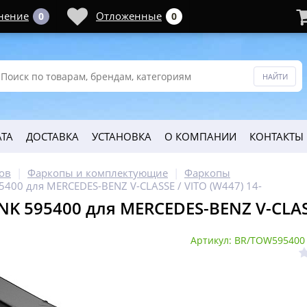
нение
Отложенные
0
0
ТА
ДОСТАВКА
УСТАНОВКА
О КОМПАНИИ
КОНТАКТЫ
ов
Фаркопы и комплектующие
Фаркопы
5400 для MERCEDES-BENZ V-CLASSE / VITO (W447) 14-
K 595400 для MERCEDES-BENZ V-CLASS
Артикул: BR/TOW595400