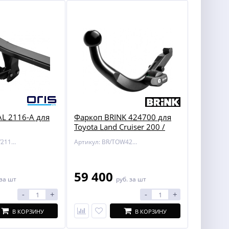
L 2116-A для
Фаркоп BRINK 424700 для
Toyota Land Cruiser 200 /
Lexus LX 450/570
Артикул: BOSAL/2116-A
Артикул: BR/TOW424700
59 400
за шт
руб.
за шт
-
+
-
+
В КОРЗИНУ
В КОРЗИНУ