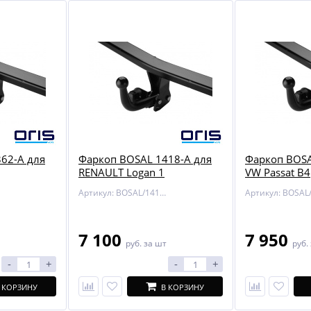
62-A для
Фаркоп BOSAL 1418-A для
Фаркоп BOSA
RENAULT Logan 1
VW Passat B4
Артикул: BOSAL/1418-A
7 100
7 950
руб.
за шт
руб.
-
+
-
+
 КОРЗИНУ
В КОРЗИНУ