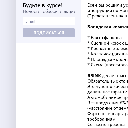
Будьте в курсе!
Если вы решили ус
инструкция по мон
Новости, обзоры и акции
(Представленная 
Заводская компл
ПОДПИСАТЬСЯ
* Балка фаркопа
* Сцепной крюк с 
* Крепёжные элеме
* Колпачок (для ша
* Площадка - крон
* Схема (последов
BRINK
делает высо
Обязательные ста
Это чувство качест
давать все гаранти
Автомобильное про
Вся продукция
BRI
(Расстояние от зе
Фаркопы и шары ра
требованиям.
Согласно требован