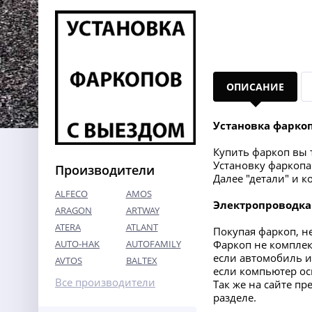
ОПИСАНИЕ
Установка фарко
Купить фаркоп вы т
Установку фаркопа 
Производители
Далее "детали" и 
ALFECO
AMOS
Электропроводка
ARAGON
ARTWAY
ATERA
ATLANT
Покупая фаркоп, н
AUTO-HAK
AUTOFAMILY
Фаркоп не комплект
если автомобиль и
AVTOS
BALTEX
если компьютер ос
Все производители
Так же на сайте п
разделе.