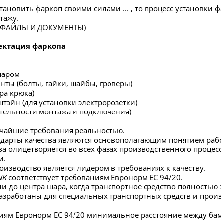
тановить фаркоп своими силами ... , то процесс установки 
тажу.
в ФАЙЛЫ И ДОКУМЕНТЫ)
ектация фаркопа
шаром
нты (болты, гайки, шайбы, гроверы)
ра крюка)
штэйн (для установки электророзетки)
ательности монтажа и подключения)
чайшие требования реальностью.
ндарты качества являются основополагающим понятием раб
ва олицетворяется во всех фазах производственного процесс
и.
изводство является лидером в требованиях к качеству.
NK
соответствует требованиям Евронорм ЕС 94/20.
мли до центра шара, когда транспортное средство полностью
зработаны для специальных транспортных средств и произ
иям Евронорм ЕС 94/20 минимальное расстояние между ба