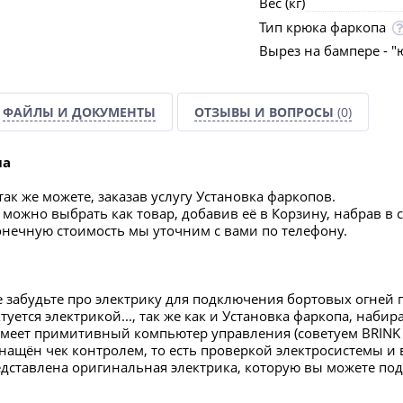
Вес (кг)
Тип крюка фаркопа
Вырез на бампере - "
ФАЙЛЫ И ДОКУМЕНТЫ
ОТЗЫВЫ И ВОПРОСЫ
(0)
па
ак же можете, заказав услугу Установка фаркопов.
можно выбрать как товар, добавив её в Корзину, набрав в 
конечную стоимость мы уточним с вами по телефону.
е забудьте про электрику для подключения бортовых огней 
уется электрикой..., так же как и Установка фаркопа, набир
меет примитивный компьютер управления (советуем BRINK 
нащён чек контролем, то есть проверкой электросистемы и в
редставлена оригинальная электрика, которую вы можете по