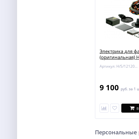
Электрика для ф
(оригинальная) 
12120518 для M
Артикул: H/S/12120518
9 100
руб.
за 1 
В
Персональные