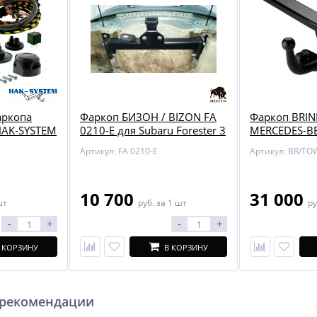
аркопа
Фаркоп БИЗОН / BIZON FA
Фаркоп BRIN
HAK-SYSTEM
0210-E для Subaru Forester 3
MERCEDES-BE
AZDA 3
(W204) / ун (
Артикул: FA 0210-E
10 700
31 000
шт
руб.
за 1 шт
ру
-
+
-
+
 КОРЗИНУ
В КОРЗИНУ
 рекомендации