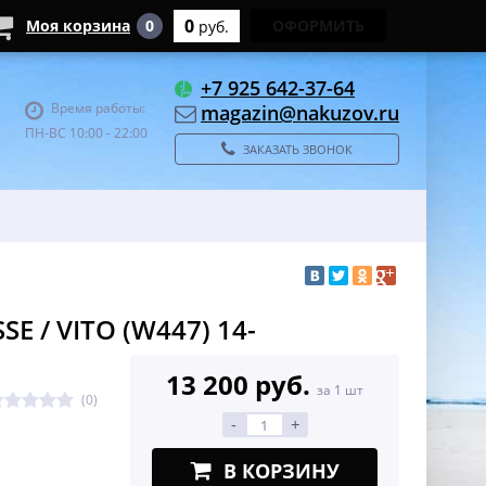
0
Моя корзина
0
ОФОРМИТЬ
руб.
+7 925 642-37-64
Время работы:
magazin@nakuzov.ru
ПН-ВС 10:00 - 22:00
ЗАКАЗАТЬ ЗВОНОК
E / VITO (W447) 14-
13 200 руб.
за 1 шт
(0)
-
+
В КОРЗИНУ