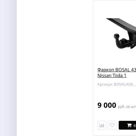
Фаркоп BOSAL 43
Nissan Tiida 1
Артикул: BOSAL/4362-A
9 000
руб.
за шт
В