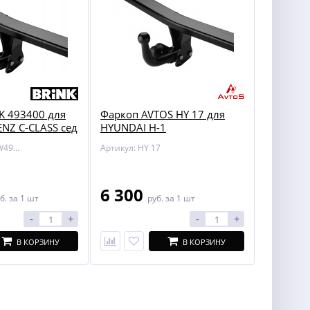
K 493400 для
Фаркоп AVTOS HY 17 для
NZ C-CLASS сед
HYUNDAI H-1
S204) 07-
Артикул: BR/TOW493400
Артикул: HY 17
6 300
б.
за 1 шт
руб.
за 1 шт
-
+
-
+
В КОРЗИНУ
В КОРЗИНУ