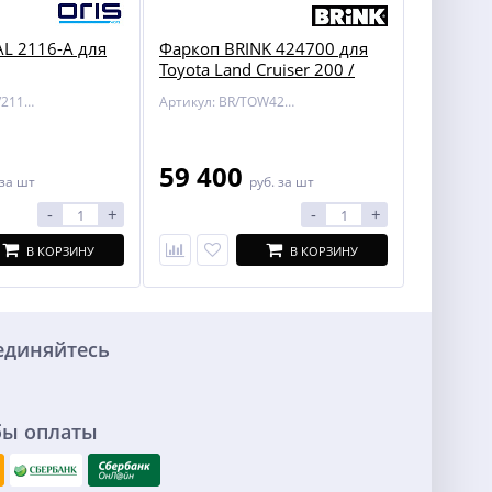
L 2116-A для
Фаркоп BRINK 424700 для
Toyota Land Cruiser 200 /
Lexus LX 450/570
Артикул: BOSAL/2116-A
Артикул: BR/TOW424700
59 400
за шт
руб.
за шт
-
+
-
+
В КОРЗИНУ
В КОРЗИНУ
единяйтесь
бы оплаты