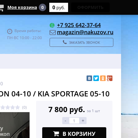
0
Моя корзина
0
ОФОРМИТЬ
руб.
+7 925 642-37-64
Время работы:
magazin@nakuzov.ru
ПН-ВС 10:00 - 22:00
ЗАКАЗАТЬ ЗВОНОК
10
 04-10 / KIA SPORTAGE 05-10
7 800 руб.
(0)
за 1 шт
-
+
В КОРЗИНУ