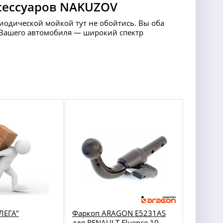
сессуаров NAKUZOV
риодической мойкой тут не обойтись. Вы оба
ля Вашего автомобиля — широкий спектр
ЛЕГА"
Фаркоп ARAGON E5231AS
для RENAULT Fluence 10-