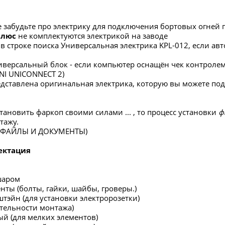
е забудьте про электрику для подключения бортовых огней 
Плюс
не комплектуются электрикой на заводе
в строке поиска Универсальная электрика KPL-012, если 
версальный блок - если компьютер оснащён чек контролем,
INI UNICONNECT 2)
редставлена оригинальная электрика, которую вы можете по
тановить фаркоп своими силами ... , то процесс установки
ф
тажу.
в ФАЙЛЫ И ДОКУМЕНТЫ)
ектация
шаром
нты (болты, гайки, шайбы, гроверы.)
штэйн (для установки электророзетки)
ательности монтажа)
ый (для мелких элементов)