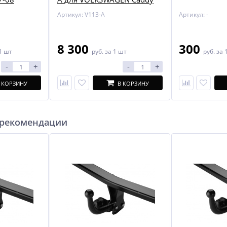
04-
Артикул: V113-A
Артикул: -
8 300
300
1 шт
руб.
за 1 шт
руб.
за 
-
+
-
+
 КОРЗИНУ
В КОРЗИНУ
 рекомендации