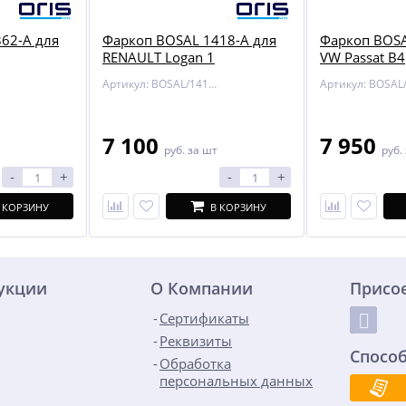
62-A для
Фаркоп BOSAL 1418-A для
Фаркоп BOSA
RENAULT Logan 1
VW Passat B4
Артикул: BOSAL/1418-A
7 100
7 950
руб.
за шт
руб.
-
+
-
+
 КОРЗИНУ
В КОРЗИНУ
дукции
О Компании
Присо
Сертификаты
Реквизиты
Спосо
Обработка
персональных данных