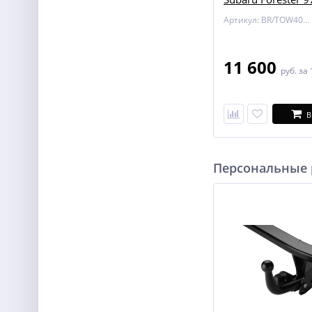
Артикул: BR/TOW402300
11 600
руб.
за 
В
Персональные