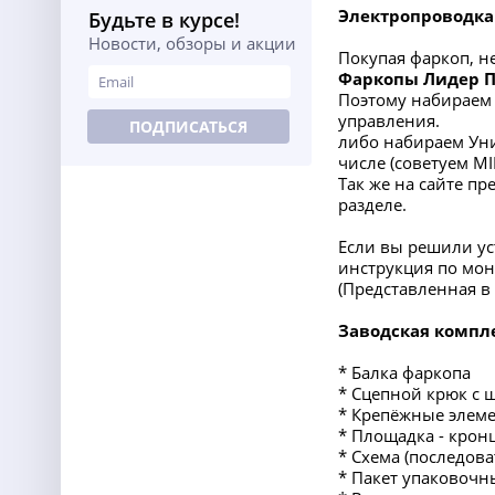
Электропроводка
Будьте в курсе!
Новости, обзоры и акции
Покупая фаркоп, н
Фаркопы Лидер 
Поэтому набираем 
управления.
ПОДПИСАТЬСЯ
либо набираем Уни
числе (советуем M
Так же на сайте п
разделе.
Если вы решили ус
инструкция по мон
(Представленная 
Заводская компл
* Балка фаркопа
* Сцепной крюк с 
* Крепёжные элеме
* Площадка - крон
* Схема (последов
* Пакет упаковочн