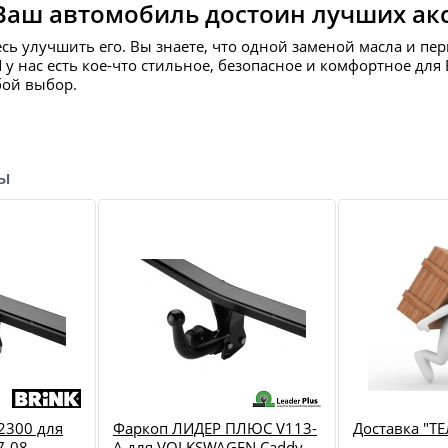
Ваш автомобиль достоин лучших ак
есь улучшить его. Вы знаете, что одной заменой масла и пе
И у нас есть кое-что стильное, безопасное и комфортное д
бой выбор.
ры
2300 для
Фаркоп ЛИДЕР ПЛЮС V113-
Доставка "ТЕ
7-08
A для VOLKSWAGEN Caddy