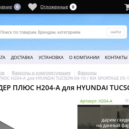
нение
Отложенные
0
0
ТА
ДОСТАВКА
УСТАНОВКА
О КОМПАНИИ
КОНТАКТЫ
ов
Фаркопы и комплектующие
Фаркопы
ЮС H204-A для HYUNDAI TUCSON 04-10 / KIA SPORTAGE 05-
ЕР ПЛЮС H204-A для HYUNDAI TUCSON
Артикул: H204-A