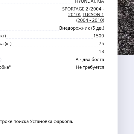
HYUNDAI, KIA
SPORTAGE 2 (2004 -
2010)
,
TUCSON 1
(2004 - 2010)
Внедорожник (5 дв.)
кг)
1500
 (кг)
75
18
А - два болта
юбке"
Не требуется
строке поиска Установка фаркопа.