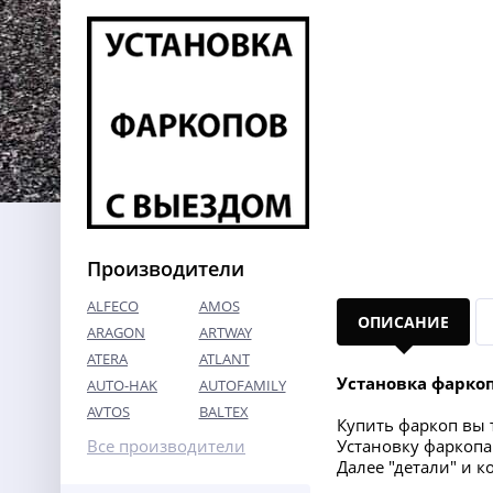
Производители
ALFECO
AMOS
ОПИСАНИЕ
ARAGON
ARTWAY
ATERA
ATLANT
Установка фарко
AUTO-HAK
AUTOFAMILY
AVTOS
BALTEX
Купить фаркоп вы т
Все производители
Установку фаркопа 
Далее "детали" и 