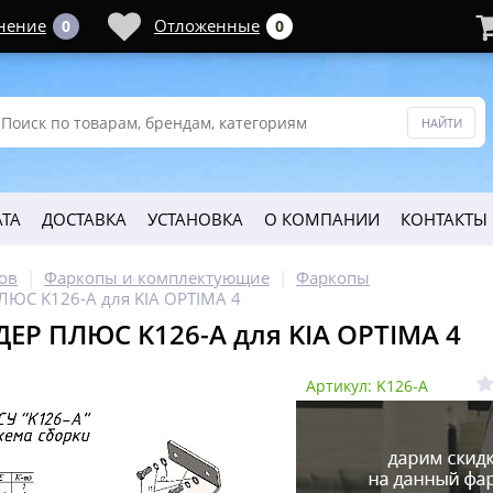
нение
Отложенные
0
0
ТА
ДОСТАВКА
УСТАНОВКА
О КОМПАНИИ
КОНТАКТЫ
ов
Фаркопы и комплектующие
Фаркопы
ЛЮС K126-A для KIA OPTIMA 4
ЕР ПЛЮС K126-A для KIA OPTIMA 4
Артикул: K126-A