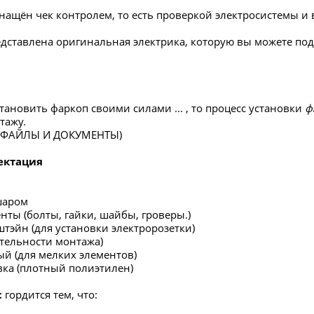
нащён чек контролем, то есть проверкой электросистемы и в
редставлена оригинальная электрика, которую вы можете по
тановить фаркоп своими силами ... , то процесс установки
ф
тажу.
в ФАЙЛЫ И ДОКУМЕНТЫ)
ектация
шаром
нты (болты, гайки, шайбы, гроверы.)
штэйн (для установки электророзетки)
ательности монтажа)
ый (для мелких элементов)
вка (плотный полиэтилен)
с
гордится тем, что: