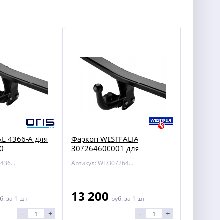
L 4366-A для
Фаркоп WESTFALIA
0
307264600001 для
Артикул: BOSAL/4366-A
Артикул: WF/307264600001
13 200
б.
за 1 шт
руб.
за 1 шт
-
+
-
+