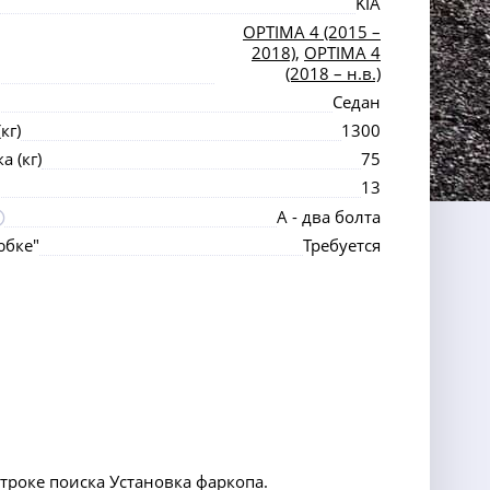
KIA
OPTIMA 4 (2015 –
2018)
,
OPTIMA 4
(2018 – н.в.)
Седан
кг)
1300
 (кг)
75
13
А - два болта
юбке"
Требуется
строке поиска Установка фаркопа.