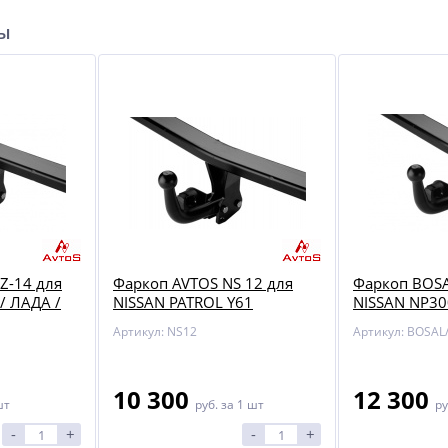
ры
Z-14 для
Фаркоп AVTOS NS 12 для
Фаркоп BOSA
 / ЛАДА /
NISSAN PATROL Y61
NISSAN NP30
8 / 2109
Артикул: NS12
10 300
12 300
шт
руб.
за 1 шт
ру
-
+
-
+