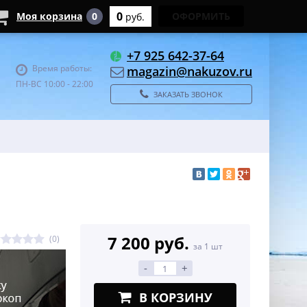
0
Моя корзина
0
ОФОРМИТЬ
руб.
+7 925 642-37-64
Время работы:
magazin@nakuzov.ru
ПН-ВС 10:00 - 22:00
ЗАКАЗАТЬ ЗВОНОК
7 200 руб.
(0)
за 1 шт
-
+
В КОРЗИНУ