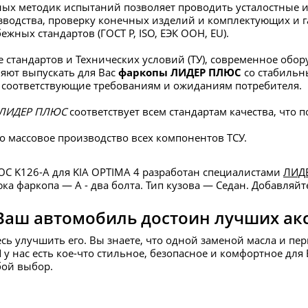
ых методик испытаний позволяет проводить усталостные и
зводства, проверку конечных изделий и комплектующих и г
ежных стандартов (ГОСТ Р, ISO, ЕЭК ООН, EU).
 стандартов и Технических условий (ТУ), современное об
яют выпускать для Вас
фаркопы ЛИДЕР ПЛЮС
со стабиль
 соответствующие требованиям и ожиданиям потребителя.
ЛИДЕР ПЛЮС
соответствует всем стандартам качества, что
о массовое производство всех компонентов ТСУ.
С K126-A для KIA OPTIMA 4 разработан специалистами
ЛИД
а фаркопа — А - два болта. Тип кузова — Седан. Добавляйт
Ваш автомобиль достоин лучших ак
есь улучшить его. Вы знаете, что одной заменой масла и пе
И у нас есть кое-что стильное, безопасное и комфортное д
бой выбор.