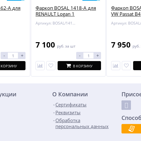
62-A для
Фаркоп BOSAL 1418-A для
Фаркоп BOSA
RENAULT Logan 1
VW Passat B4
Артикул: BOSAL/1418-A
7 100
7 950
руб.
за шт
руб.
-
+
-
+
 КОРЗИНУ
В КОРЗИНУ
дукции
О Компании
Присо
Сертификаты
Реквизиты
Спосо
Обработка
персональных данных