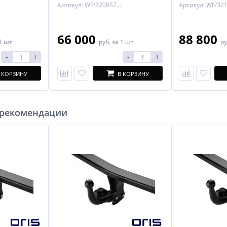
Артикул: WF/320057900113
XC90
66 000
88 800
1 шт
руб.
за 1 шт
ру
-
+
-
+
 КОРЗИНУ
В КОРЗИНУ
 рекомендации