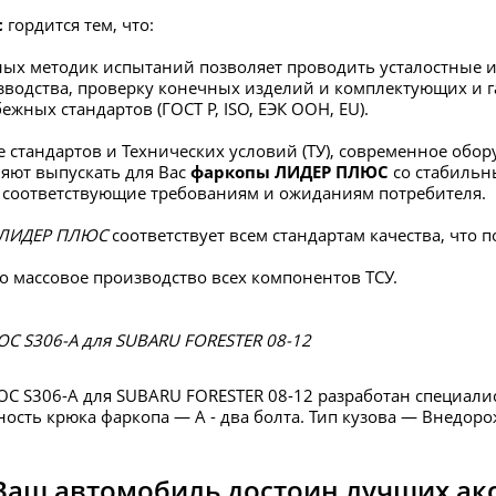
с
гордится тем, что:
ых методик испытаний позволяет проводить усталостные и
зводства, проверку конечных изделий и комплектующих и г
ежных стандартов (ГОСТ Р, ISO, ЕЭК ООН, EU).
 стандартов и Технических условий (ТУ), современное об
яют выпускать для Вас
фаркопы ЛИДЕР ПЛЮС
со стабиль
 соответствующие требованиям и ожиданиям потребителя.
ЛИДЕР ПЛЮС
соответствует всем стандартам качества, что
о массовое производство всех компонентов ТСУ.
С S306-A для SUBARU FORESTER 08-12
С S306-A для SUBARU FORESTER 08-12 разработан специал
ость крюка фаркопа — А - два болта. Тип кузова — Внедорож
Ваш автомобиль достоин лучших ак