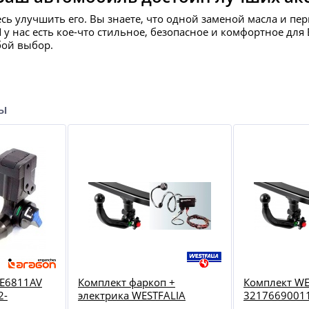
есь улучшить его. Вы знаете, что одной заменой масла и пе
И у нас есть кое-что стильное, безопасное и комфортное д
бой выбор.
ры
E6811AV
Комплект фаркоп +
Комплект WE
2-
электрика WESTFALIA
3217669001
320057900113 для Volvo
Touareg 2