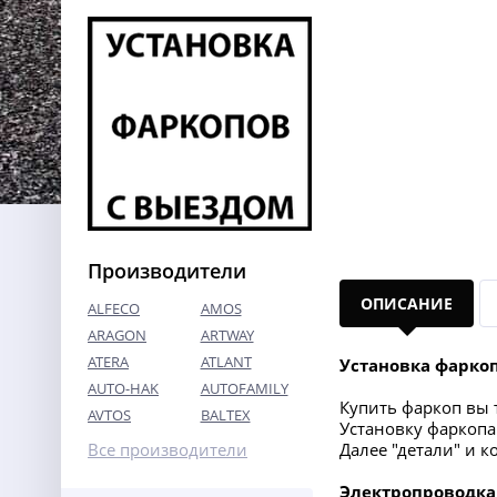
Производители
ОПИСАНИЕ
ALFECO
AMOS
ARAGON
ARTWAY
ATERA
ATLANT
Установка фарко
AUTO-HAK
AUTOFAMILY
Купить фаркоп вы т
AVTOS
BALTEX
Установку фаркопа 
Все производители
Далее "детали" и 
Электропроводка