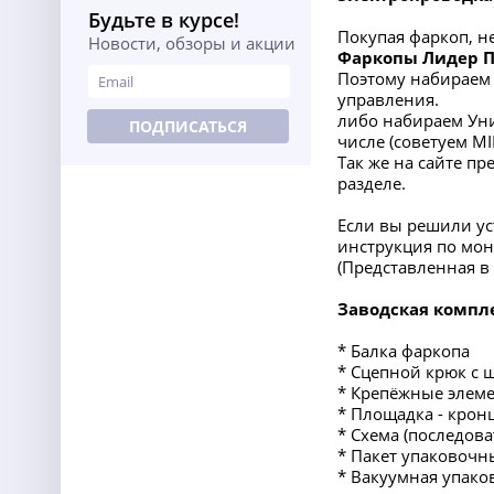
Будьте в курсе!
Покупая фаркоп, н
Новости, обзоры и акции
Фаркопы Лидер 
Поэтому набираем 
управления.
либо набираем Уни
ПОДПИСАТЬСЯ
числе (советуем M
Так же на сайте п
разделе.
Если вы решили ус
инструкция по мон
(Представленная 
Заводская компл
* Балка фаркопа
* Сцепной крюк с 
* Крепёжные элеме
* Площадка - крон
* Схема (последов
* Пакет упаковочн
* Вакуумная упако