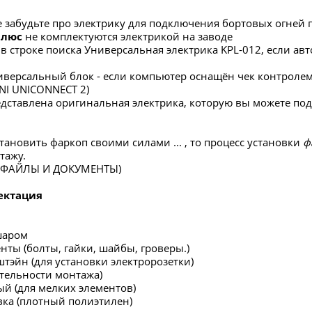
е забудьте про электрику для подключения бортовых огней 
Плюс
не комплектуются электрикой на заводе
в строке поиска Универсальная электрика KPL-012, если 
версальный блок - если компьютер оснащён чек контролем,
INI UNICONNECT 2)
редставлена оригинальная электрика, которую вы можете по
тановить фаркоп своими силами ... , то процесс установки
ф
тажу.
в ФАЙЛЫ И ДОКУМЕНТЫ)
ектация
шаром
нты (болты, гайки, шайбы, гроверы.)
штэйн (для установки электророзетки)
ательности монтажа)
ый (для мелких элементов)
вка (плотный полиэтилен)