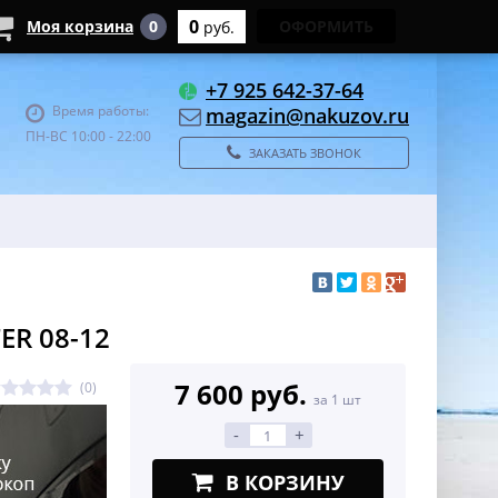
0
Моя корзина
0
ОФОРМИТЬ
руб.
+7 925 642-37-64
Время работы:
magazin@nakuzov.ru
ПН-ВС 10:00 - 22:00
ЗАКАЗАТЬ ЗВОНОК
ER 08-12
7 600 руб.
(0)
за 1 шт
-
+
В КОРЗИНУ