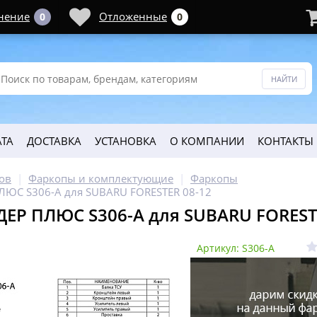
нение
Отложенные
0
0
ТА
ДОСТАВКА
УСТАНОВКА
О КОМПАНИИ
КОНТАКТЫ
ов
Фаркопы и комплектующие
Фаркопы
ЛЮС S306-A для SUBARU FORESTER 08-12
ЕР ПЛЮС S306-A для SUBARU FOREST
Артикул: S306-A