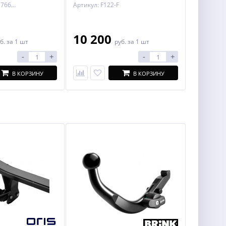
Артикул: WF/321766900113
Артикул: F122-F
10 200
б.
за 1 шт
руб.
за 1 шт
-
+
-
+
В КОРЗИНУ
В КОРЗИНУ