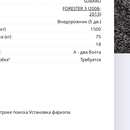
SUBARU
FORESTER 3 (2008-
2013)
Внедорожник (5 дв.)
кг)
1500
 (кг)
75
18
А - два болта
юбке"
Требуется
строке поиска Установка фаркопа.