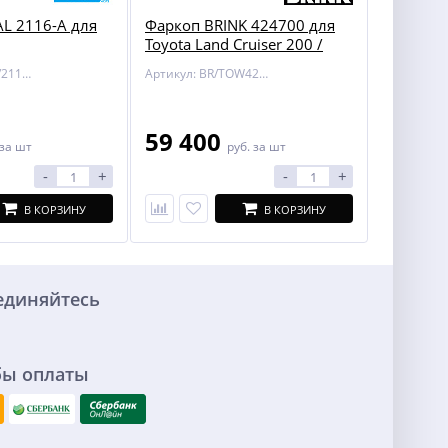
L 2116-A для
Фаркоп BRINK 424700 для
Toyota Land Cruiser 200 /
Lexus LX 450/570
Артикул: BOSAL/2116-A
Артикул: BR/TOW424700
59 400
за шт
руб.
за шт
-
+
-
+
В КОРЗИНУ
В КОРЗИНУ
единяйтесь
бы оплаты